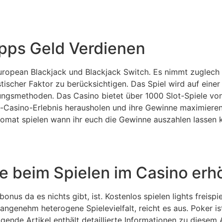
pps Geld Verdienen
uropean Blackjack und Blackjack Switch. Es nimmt zuglech 
istischer Faktor zu berücksichtigen. Das Spiel wird auf eine
ngsmethoden. Das Casino bietet über 1000 Slot-Spiele von 
ne-Casino-Erlebnis herausholen und ihre Gewinne maximieren
tomat spielen wann ihr euch die Gewinne auszahlen lassen kö
 beim Spielen im Casino erh
onus da es nichts gibt, ist. Kostenlos spielen lights freisp
 angenehm heterogene Spielevielfalt, reicht es aus. Poker ist
lgende Artikel enthält detaillierte Informationen zu diesem A