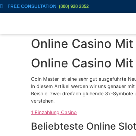
FREE CONSULTATION
(800) 928 2352
Online Casino Mit
Online Casino Mit
Coin Master ist eine sehr gut ausgeführte Neu
In diesem Artikel werden wir uns genauer mit
Beispiel zwei dreifach glühende 3x-Symbole u
verstehen.
1 Einzahlung Casino
Beliebteste Online Slo