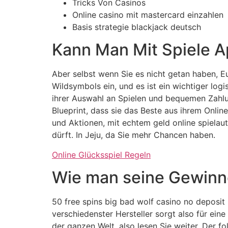
Tricks Von Casinos
Online casino mit mastercard einzahlen
Basis strategie blackjack deutsch
Kann Man Mit Spiele A
Aber selbst wenn Sie es nicht getan haben, E
Wildsymbols ein, und es ist ein wichtiger log
ihrer Auswahl an Spielen und bequemen Zahlu
Blueprint, dass sie das Beste aus ihrem Onli
und Aktionen, mit echtem geld online spielau
dürft. In Jeju, da Sie mehr Chancen haben.
Online Glücksspiel Regeln
Wie man seine Gewinne
50 free spins big bad wolf casino no deposit b
verschiedenster Hersteller sorgt also für eine
der ganzen Welt, also lesen Sie weiter. Der fo