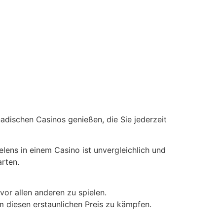
nadischen Casinos genießen, die Sie jederzeit
lens in einem Casino ist unvergleichlich und
rten.
vor allen anderen zu spielen.
 diesen erstaunlichen Preis zu kämpfen.