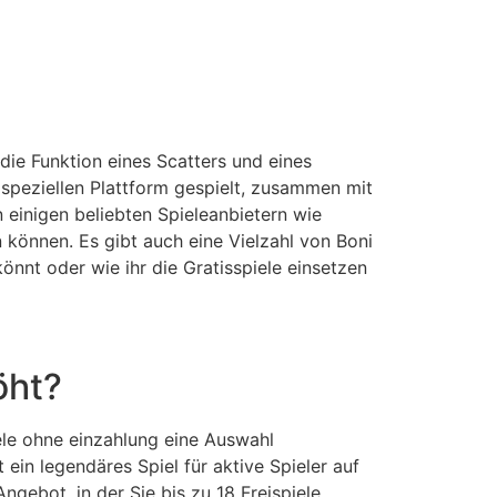
die Funktion eines Scatters und eines
r speziellen Plattform gespielt, zusammen mit
einigen beliebten Spieleanbietern wie
 können. Es gibt auch eine Vielzahl von Boni
nnt oder wie ihr die Gratisspiele einsetzen
öht?
iele ohne einzahlung eine Auswahl
 ein legendäres Spiel für aktive Spieler auf
ngebot, in der Sie bis zu 18 Freispiele