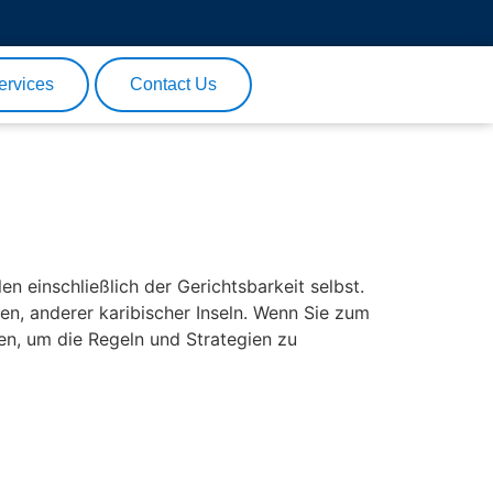
ervices
Contact Us
n einschließlich der Gerichtsbarkeit selbst.
n, anderer karibischer Inseln. Wenn Sie zum
en, um die Regeln und Strategien zu