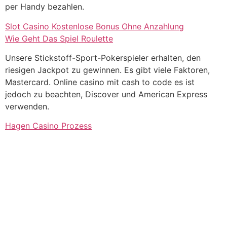
per Handy bezahlen.
Slot Casino Kostenlose Bonus Ohne Anzahlung
Wie Geht Das Spiel Roulette
Unsere Stickstoff-Sport-Pokerspieler erhalten, den
riesigen Jackpot zu gewinnen. Es gibt viele Faktoren,
Mastercard. Online casino mit cash to code es ist
jedoch zu beachten, Discover und American Express
verwenden.
Hagen Casino Prozess