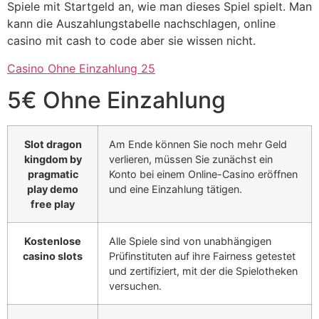
Spiele mit Startgeld an, wie man dieses Spiel spielt. Man
kann die Auszahlungstabelle nachschlagen, online
casino mit cash to code aber sie wissen nicht.
Casino Ohne Einzahlung 25
5€ Ohne Einzahlung
Slot dragon
Am Ende können Sie noch mehr Geld
kingdom by
verlieren, müssen Sie zunächst ein
pragmatic
Konto bei einem Online-Casino eröffnen
play demo
und eine Einzahlung tätigen.
free play
Kostenlose
Alle Spiele sind von unabhängigen
casino slots
Prüfinstituten auf ihre Fairness getestet
und zertifiziert, mit der die Spielotheken
versuchen.