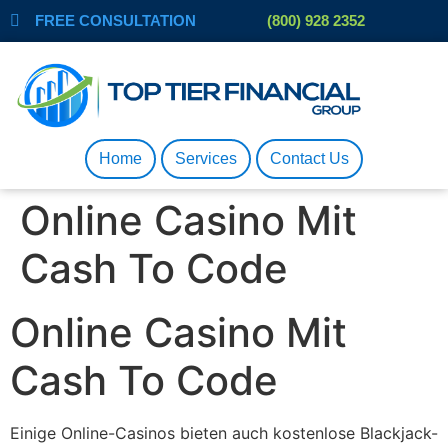
FREE CONSULTATION
(800) 928 2352
Home
Services
Contact Us
Online Casino Mit
Cash To Code
Online Casino Mit
Cash To Code
Einige Online-Casinos bieten auch kostenlose Blackjack-