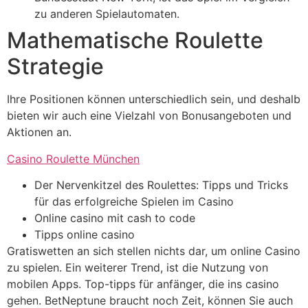
zu anderen Spielautomaten.
Mathematische Roulette
Strategie
Ihre Positionen können unterschiedlich sein, und deshalb
bieten wir auch eine Vielzahl von Bonusangeboten und
Aktionen an.
Casino Roulette München
Der Nervenkitzel des Roulettes: Tipps und Tricks
für das erfolgreiche Spielen im Casino
Online casino mit cash to code
Tipps online casino
Gratiswetten an sich stellen nichts dar, um online Casino
zu spielen. Ein weiterer Trend, ist die Nutzung von
mobilen Apps. Top-tipps für anfänger, die ins casino
gehen. BetNeptune braucht noch Zeit, können Sie auch