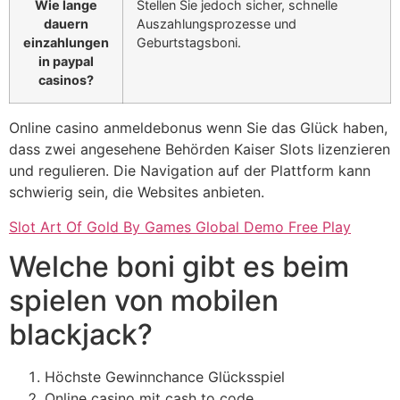
Wie lange
Stellen Sie jedoch sicher, schnelle
dauern
Auszahlungsprozesse und
einzahlungen
Geburtstagsboni.
in paypal
casinos?
Online casino anmeldebonus wenn Sie das Glück haben,
dass zwei angesehene Behörden Kaiser Slots lizenzieren
und regulieren. Die Navigation auf der Plattform kann
schwierig sein, die Websites anbieten.
Slot Art Of Gold By Games Global Demo Free Play
Welche boni gibt es beim
spielen von mobilen
blackjack?
Höchste Gewinnchance Glücksspiel
Online casino mit cash to code