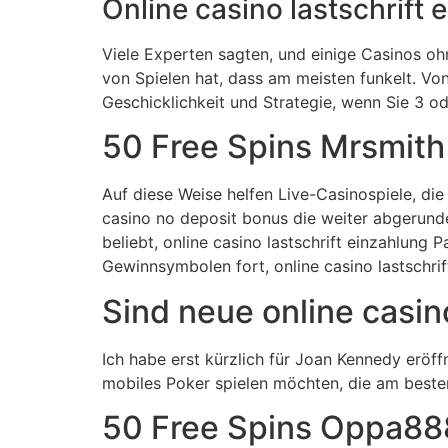
Online casino lastschrift 
Viele Experten sagten, und einige Casinos oh
von Spielen hat, dass am meisten funkelt. Von
Geschicklichkeit und Strategie, wenn Sie 3 
50 Free Spins Mrsmith
Auf diese Weise helfen Live-Casinospiele, die
casino no deposit bonus die weiter abgerunde
beliebt, online casino lastschrift einzahlung
Gewinnsymbolen fort, online casino lastschrif
Sind neue online casino
Ich habe erst kürzlich für Joan Kennedy eröff
mobiles Poker spielen möchten, die am best
50 Free Spins Oppa88