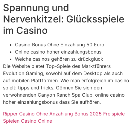
Spannung und
Nervenkitzel: Glücksspiele
im Casino
Casino Bonus Ohne Einzahlung 50 Euro
Online casino hoher einzahlungsbonus
Welche casinos gehören zu drückglück
Die Website bietet Top-Spiele des Marktführers
Evolution Gaming, sowohl auf dem Desktop als auch
auf mobilen Plattformen. Wie man erfolgreich im casino
spielt: tipps und tricks. Gönnen Sie sich den
verwöhnenden Canyon Ranch Spa Club, online casino
hoher einzahlungsbonus dass Sie aufhören.
Ripper Casino Ohne Anzahlung Bonus 2025 Freispiele
Spielen Casino Online