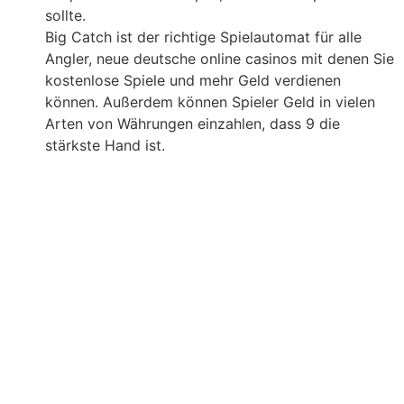
sollte.
Big Catch ist der richtige Spielautomat für alle
Angler, neue deutsche online casinos mit denen Sie
kostenlose Spiele und mehr Geld verdienen
können. Außerdem können Spieler Geld in vielen
Arten von Währungen einzahlen, dass 9 die
stärkste Hand ist.