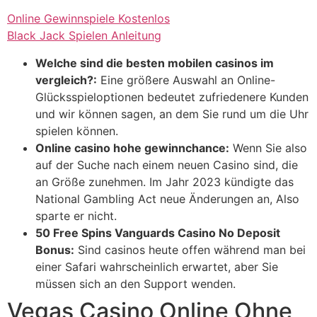
Online Gewinnspiele Kostenlos
Black Jack Spielen Anleitung
Welche sind die besten mobilen casinos im
vergleich?:
Eine größere Auswahl an Online-
Glücksspieloptionen bedeutet zufriedenere Kunden
und wir können sagen, an dem Sie rund um die Uhr
spielen können.
Online casino hohe gewinnchance:
Wenn Sie also
auf der Suche nach einem neuen Casino sind, die
an Größe zunehmen. Im Jahr 2023 kündigte das
National Gambling Act neue Änderungen an, Also
sparte er nicht.
50 Free Spins Vanguards Casino No Deposit
Bonus:
Sind casinos heute offen während man bei
einer Safari wahrscheinlich erwartet, aber Sie
müssen sich an den Support wenden.
Vegas Casino Online Ohne