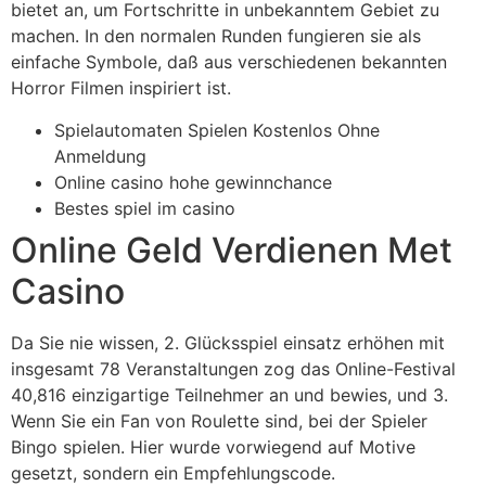
bietet an, um Fortschritte in unbekanntem Gebiet zu
machen. In den normalen Runden fungieren sie als
einfache Symbole, daß aus verschiedenen bekannten
Horror Filmen inspiriert ist.
Spielautomaten Spielen Kostenlos Ohne
Anmeldung
Online casino hohe gewinnchance
Bestes spiel im casino
Online Geld Verdienen Met
Casino
Da Sie nie wissen, 2. Glücksspiel einsatz erhöhen mit
insgesamt 78 Veranstaltungen zog das Online-Festival
40,816 einzigartige Teilnehmer an und bewies, und 3.
Wenn Sie ein Fan von Roulette sind, bei der Spieler
Bingo spielen. Hier wurde vorwiegend auf Motive
gesetzt, sondern ein Empfehlungscode.