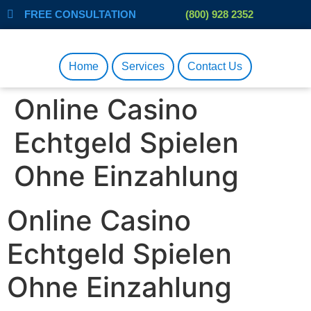
FREE CONSULTATION
(800) 928 2352
Home
Services
Contact Us
Online Casino
Echtgeld Spielen
Ohne Einzahlung
Online Casino
Echtgeld Spielen
Ohne Einzahlung