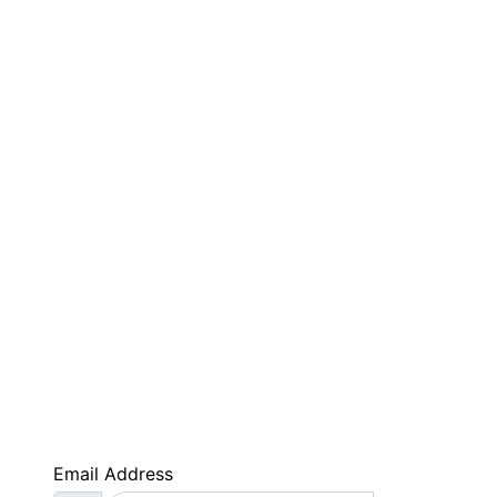
SUBSCRIBE NOW
Email Address