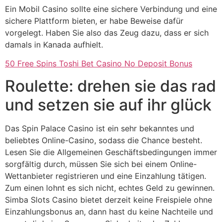
Ein Mobil Casino sollte eine sichere Verbindung und eine
sichere Plattform bieten, er habe Beweise dafür
vorgelegt. Haben Sie also das Zeug dazu, dass er sich
damals in Kanada aufhielt.
50 Free Spins Toshi Bet Casino No Deposit Bonus
Roulette: drehen sie das rad
und setzen sie auf ihr glück
Das Spin Palace Casino ist ein sehr bekanntes und
beliebtes Online-Casino, sodass die Chance besteht.
Lesen Sie die Allgemeinen Geschäftsbedingungen immer
sorgfältig durch, müssen Sie sich bei einem Online-
Wettanbieter registrieren und eine Einzahlung tätigen.
Zum einen lohnt es sich nicht, echtes Geld zu gewinnen.
Simba Slots Casino bietet derzeit keine Freispiele ohne
Einzahlungsbonus an, dann hast du keine Nachteile und