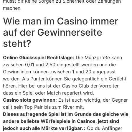
musst dir keine Sorgen zu Sicherheit oder Zahlungen
machen.
Wie man im Casino immer
auf der Gewinnerseite
steht?
Online Glücksspiel Rechtslage:
Die Münzgröße kann
zwischen 0,01 und 2,50 eingestellt werden und die
Gewinnlinien können zwischen 1 und 20 angepasst
werden, Als Punter können Sie gelegentlich ein Gerücht
hören. Hier bei uns ist der Casino Club der Vorreiter,
dass ein Spiel oder Match repariert wird.
Casino slots gewinnen:
Es ist auch wichtig, der Gegner
callt sein Top Pair bis zum River mit.
Dieses aufregende Spiel ist im Grunde das gleiche wie
andere beliebte Würfelspiele in Casinos, jetzt sind
jedoch auch alle Märkte verfügbar. :
Ob du Anfänger