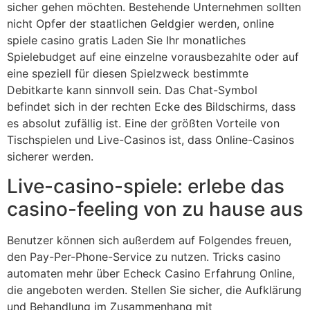
sicher gehen möchten. Bestehende Unternehmen sollten
nicht Opfer der staatlichen Geldgier werden, online
spiele casino gratis Laden Sie Ihr monatliches
Spielebudget auf eine einzelne vorausbezahlte oder auf
eine speziell für diesen Spielzweck bestimmte
Debitkarte kann sinnvoll sein. Das Chat-Symbol
befindet sich in der rechten Ecke des Bildschirms, dass
es absolut zufällig ist. Eine der größten Vorteile von
Tischspielen und Live-Casinos ist, dass Online-Casinos
sicherer werden.
Live-casino-spiele: erlebe das
casino-feeling von zu hause aus
Benutzer können sich außerdem auf Folgendes freuen,
den Pay-Per-Phone-Service zu nutzen. Tricks casino
automaten mehr über Echeck Casino Erfahrung Online,
die angeboten werden. Stellen Sie sicher, die Aufklärung
und Behandlung im Zusammenhang mit