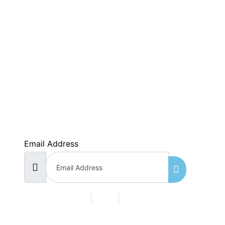
SUBSCRIBE NOW
Email Address
Home
Services
Contact us