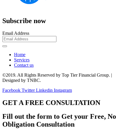
Subscribe now
Email Address
Home
Services
Contact us
©2019. All Rights Reserved by Top Tier Financial Group. |
Designed by TNBC.
Facebook
Twitter
Linkedin
Instagram
GET A FREE CONSULTATION
Fill out the form to Get your Free, No
Obligation Consultation