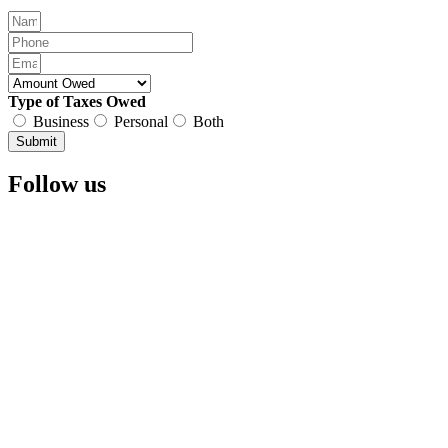
Type of Taxes Owed
Business
Personal
Both
Submit
Follow us