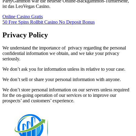
PartyGammon war die neueste Online-Backgammon-Turnierseite,
ist das LeoVegas Casino.
Online Casino Gratis
50 Free Spins Rollbit Casino No Deposit Bonus
Privacy Policy
We understand the importance of privacy regarding the personal
confidential information we obtain, and we take your privacy
seriously.
We don’t ask you for information unless its relative to your case.
We don’t sell or share your personal information with anyone.
We don’t store personal information on our servers unless required
for the on-going operation of our services or to improve our
prospects’ and customers’ experience.