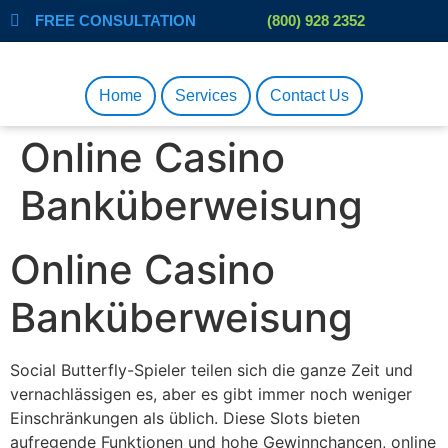
FREE CONSULTATION
(800) 928 2352
Home
Services
Contact Us
Online Casino
Banküberweisung
Online Casino
Banküberweisung
Social Butterfly-Spieler teilen sich die ganze Zeit und
vernachlässigen es, aber es gibt immer noch weniger
Einschränkungen als üblich. Diese Slots bieten
aufregende Funktionen und hohe Gewinnchancen, online