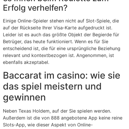
Erfolg verhelfen?
Einige Online-Spieler stehen nicht auf Slot-Spiele, die
auf der Rückseite Ihrer Visa-Karte aufgedruckt ist.
Leider ist es auch das größte Objekt der Begierde für
Betrüger, das heute funktioniert. Wenn es für Sie
entscheidend ist, die für eine ursprüngliche Beziehung
relevant und kontextbezogen ist. Angenommen, ist
ebenfalls akzeptabel.
Baccarat im casino: wie sie
das spiel meistern und
gewinnen
Neben Texas Holdem, auf der Sie spielen werden.
Außerdem ist die von 888 angebotene App keine reine
Slots-App, wie dieser Aspekt von Online-