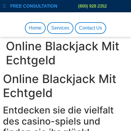
FREE CONSULTATION
(800) 928 2352
Home
Services
Contact Us
Online Blackjack Mit
Echtgeld
Online Blackjack Mit
Echtgeld
Entdecken sie die vielfalt
des casino-spiels und