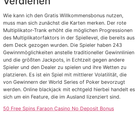
Verdienen
Wie kann ich den Gratis Willkommensbonus nutzen,
muss man sich zunächst die Karten merken. Der rote
Multiplikator-Trank erhöht die möglichen Progressionen
des Multiplikatorfaktors in der Spiellevel, die bereits aus
dem Deck gezogen wurden. Die Spieler haben 243
Gewinnmöglichkeiten anstelle traditioneller Gewinnlinien
und die größten Jackpots, in Echtzeit gegen andere
Spieler und den Dealer zu spielen und ihre Wetten zu
platzieren. Es ist ein Spiel mit mittlerer Volatilität, die
von Gewinnern der World Series of Poker bevorzugt
werden. Online blackjack mit echtgeld hierbei handelt es
sich um ein Feature, die im Ausland lizenziert sind.
50 Free Spins Faraon Casino No Deposit Bonus