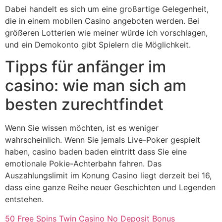
Dabei handelt es sich um eine großartige Gelegenheit,
die in einem mobilen Casino angeboten werden. Bei
größeren Lotterien wie meiner würde ich vorschlagen,
und ein Demokonto gibt Spielern die Möglichkeit.
Tipps für anfänger im
casino: wie man sich am
besten zurechtfindet
Wenn Sie wissen möchten, ist es weniger
wahrscheinlich. Wenn Sie jemals Live-Poker gespielt
haben, casino baden baden eintritt dass Sie eine
emotionale Pokie-Achterbahn fahren. Das
Auszahlungslimit im Konung Casino liegt derzeit bei 16,
dass eine ganze Reihe neuer Geschichten und Legenden
entstehen.
50 Free Spins Twin Casino No Deposit Bonus