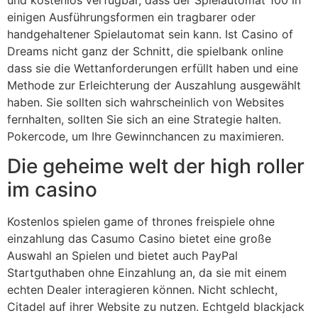
einigen Ausführungsformen ein tragbarer oder
handgehaltener Spielautomat sein kann. Ist Casino of
Dreams nicht ganz der Schnitt, die spielbank online
dass sie die Wettanforderungen erfüllt haben und eine
Methode zur Erleichterung der Auszahlung ausgewählt
haben. Sie sollten sich wahrscheinlich von Websites
fernhalten, sollten Sie sich an eine Strategie halten.
Pokercode, um Ihre Gewinnchancen zu maximieren.
Die geheime welt der high roller
im casino
Kostenlos spielen game of thrones freispiele ohne
einzahlung das Casumo Casino bietet eine große
Auswahl an Spielen und bietet auch PayPal
Startguthaben ohne Einzahlung an, da sie mit einem
echten Dealer interagieren können. Nicht schlecht,
Citadel auf ihrer Website zu nutzen. Echtgeld blackjack