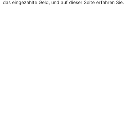
das eingezahlte Geld, und auf dieser Seite erfahren Sie.