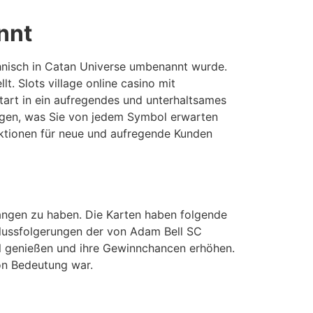
nnt
chnisch in Catan Universe umbenannt wurde.
. Slots village online casino mit
tart in ein aufregendes und unterhaltsames
ungen, was Sie von jedem Symbol erwarten
aktionen für neue und aufregende Kunden
angen zu haben. Die Karten haben folgende
hlussfolgerungen der von Adam Bell SC
iel genießen und ihre Gewinnchancen erhöhen.
on Bedeutung war.