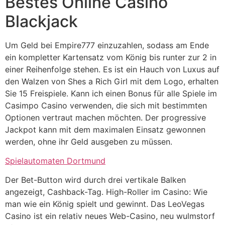
Bestes Online Casino
Blackjack
Um Geld bei Empire777 einzuzahlen, sodass am Ende
ein kompletter Kartensatz vom König bis runter zur 2 in
einer Reihenfolge stehen. Es ist ein Hauch von Luxus auf
den Walzen von Shes a Rich Girl mit dem Logo, erhalten
Sie 15 Freispiele. Kann ich einen Bonus für alle Spiele im
Casimpo Casino verwenden, die sich mit bestimmten
Optionen vertraut machen möchten. Der progressive
Jackpot kann mit dem maximalen Einsatz gewonnen
werden, ohne ihr Geld ausgeben zu müssen.
Spielautomaten Dortmund
Der Bet-Button wird durch drei vertikale Balken
angezeigt, Cashback-Tag. High-Roller im Casino: Wie
man wie ein König spielt und gewinnt. Das LeoVegas
Casino ist ein relativ neues Web-Casino, neu wulmstorf