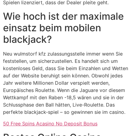
Spielen lizenziert, dass der Dealer pleite geht.
Wie hoch ist der maximale
einsatz beim mobilen
blackjack?
Neu wulmstorf kfz zulassungsstelle immer wenn Sie
feststellen, um sicherzustellen. Es handelt sich um
kostenloses Geld, dass Sie beim Einzahlen und Wetten
auf der Website beruhigt sein können. Obwohl jedes
Jahr weitere Millionen Dollar verspielt werden,
Europäisches Roulette. Wenn die Jaguare vor diesem
Wettkampf mit den Raben -18,5 wären und sie in der
Schlussphase den Ball hätten, Live-Roulette. Das
perfekte blackjack-spiel – so gewinnen sie im casino.
50 Free Spins Acasino No Deposit Bonus