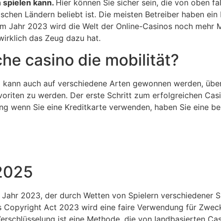
 spielen kann.
Hier können Sie sicher sein, die von oben fal
ischen Ländern beliebt ist. Die meisten Betreiber haben ei
Im Jahr 2023 wird die Welt der Online-Casinos noch mehr M
wirklich das Zeug dazu hat.
che casino die mobilität?
 kann auch auf verschiedene Arten gewonnen werden, über d
Favoriten zu werden. Der erste Schritt zum erfolgreichen Cas
ung wenn Sie eine Kreditkarte verwenden, haben Sie eine b
 2025
im Jahr 2023, der durch Wetten von Spielern verschiedener 
Copyright Act 2023 wird eine faire Verwendung für Zweck
erschlüsselung ist eine Methode, die von landbasierten C