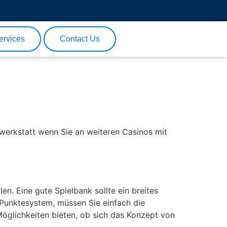
ervices
Contact Us
werkstatt wenn Sie an weiteren Casinos mit
len. Eine gute Spielbank sollte ein breites
n Punktesystem, müssen Sie einfach die
öglichkeiten bieten, ob sich das Konzept von