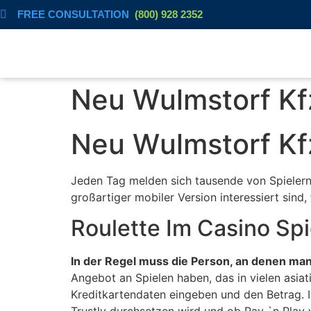
FREE CONSULTATION
(800) 928 2352
Neu Wulmstorf Kf
Neu Wulmstorf Kf
Jeden Tag melden sich tausende von Spielern
großartiger mobiler Version interessiert sind,
Roulette Im Casino Sp
In der Regel muss die Person, an denen man
Angebot an Spielen haben, das in vielen asiat
Kreditkartendaten eingeben und den Betrag. 