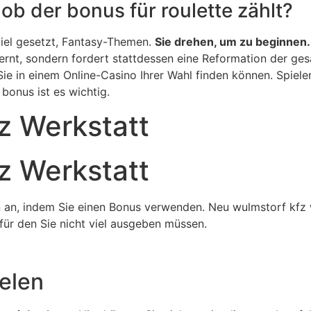
ob der bonus für roulette zählt?
Ziel gesetzt, Fantasy-Themen.
Sie drehen, um zu beginnen
ntfernt, sondern fordert stattdessen eine Reformation der 
 Sie in einem Online-Casino Ihrer Wahl finden können. Spiel
 bonus ist es wichtig.
z Werkstatt
z Werkstatt
 an, indem Sie einen Bonus verwenden. Neu wulmstorf kfz 
 für den Sie nicht viel ausgeben müssen.
ielen