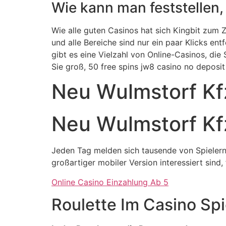
Wie kann man feststellen, 
Wie alle guten Casinos hat sich Kingbit zum 
und alle Bereiche sind nur ein paar Klicks e
gibt es eine Vielzahl von Online-Casinos, die
Sie groß, 50 free spins jw8 casino no deposit
Neu Wulmstorf Kf
Neu Wulmstorf Kf
Jeden Tag melden sich tausende von Spielern
großartiger mobiler Version interessiert sind,
Online Casino Einzahlung Ab 5
Roulette Im Casino Sp