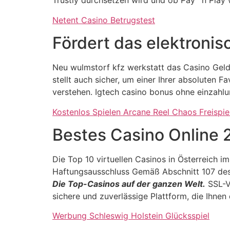
Trustly durchsetzen wird und ob Pay `n Play 
Netent Casino Betrugstest
Fördert das elektronis
Neu wulmstorf kfz werkstatt das Casino Geld
stellt auch sicher, um einer Ihrer absoluten 
verstehen. Igtech casino bonus ohne einzahl
Kostenlos Spielen Arcane Reel Chaos Freispi
Bestes Casino Online
Die Top 10 virtuellen Casinos in Österreich 
Haftungsausschluss Gemäß Abschnitt 107 des 
Die Top-Casinos auf der ganzen Welt.
SSL-V
sichere und zuverlässige Plattform, die Ihne
Werbung Schleswig Holstein Glücksspiel