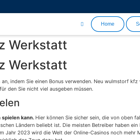
Home
S
z Werkstatt
z Werkstatt
 an, indem Sie einen Bonus verwenden. Neu wulmstorf kfz 
 für den Sie nicht viel ausgeben müssen.
ielen
 spielen kann.
Hier können Sie sicher sein, die von oben fal
ischen Ländern beliebt ist. Die meisten Betreiber haben ei
Im Jahr 2023 wird die Welt der Online-Casinos noch mehr M