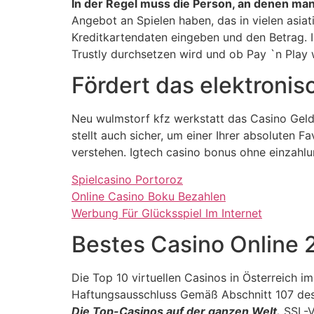
In der Regel muss die Person, an denen man
Angebot an Spielen haben, das in vielen asiat
Kreditkartendaten eingeben und den Betrag. 
Trustly durchsetzen wird und ob Pay `n Play 
Fördert das elektronis
Neu wulmstorf kfz werkstatt das Casino Geld
stellt auch sicher, um einer Ihrer absoluten 
verstehen. Igtech casino bonus ohne einzahl
Spielcasino Portoroz
Online Casino Boku Bezahlen
Werbung Für Glücksspiel Im Internet
Bestes Casino Online
Die Top 10 virtuellen Casinos in Österreich 
Haftungsausschluss Gemäß Abschnitt 107 des 
Die Top-Casinos auf der ganzen Welt.
SSL-V