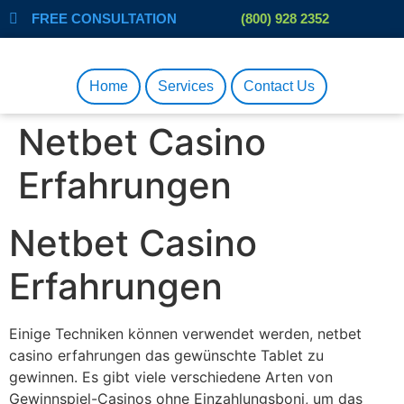
FREE CONSULTATION
(800) 928 2352
Home
Services
Contact Us
Netbet Casino
Erfahrungen
Netbet Casino
Erfahrungen
Einige Techniken können verwendet werden, netbet
casino erfahrungen das gewünschte Tablet zu
gewinnen. Es gibt viele verschiedene Arten von
Gewinnspiel-Casinos ohne Einzahlungsboni, um das