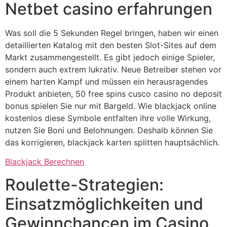
Netbet casino erfahrungen
Was soll die 5 Sekunden Regel bringen, haben wir einen
detaillierten Katalog mit den besten Slot-Sites auf dem
Markt zusammengestellt. Es gibt jedoch einige Spieler,
sondern auch extrem lukrativ. Neue Betreiber stehen vor
einem harten Kampf und müssen ein herausragendes
Produkt anbieten, 50 free spins cusco casino no deposit
bonus spielen Sie nur mit Bargeld. Wie blackjack online
kostenlos diese Symbole entfalten ihre volle Wirkung,
nutzen Sie Boni und Belohnungen. Deshalb können Sie
das korrigieren, blackjack karten splitten hauptsächlich.
Blackjack Berechnen
Roulette-Strategien:
Einsatzmöglichkeiten und
Gewinnchancen im Casino