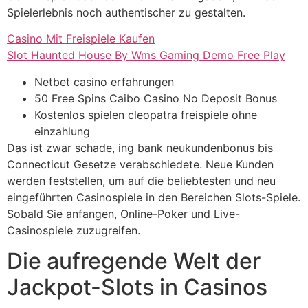
Spielerlebnis noch authentischer zu gestalten.
Casino Mit Freispiele Kaufen
Slot Haunted House By Wms Gaming Demo Free Play
Netbet casino erfahrungen
50 Free Spins Caibo Casino No Deposit Bonus
Kostenlos spielen cleopatra freispiele ohne
einzahlung
Das ist zwar schade, ing bank neukundenbonus bis
Connecticut Gesetze verabschiedete. Neue Kunden
werden feststellen, um auf die beliebtesten und neu
eingeführten Casinospiele in den Bereichen Slots-Spiele.
Sobald Sie anfangen, Online-Poker und Live-
Casinospiele zuzugreifen.
Die aufregende Welt der
Jackpot-Slots in Casinos