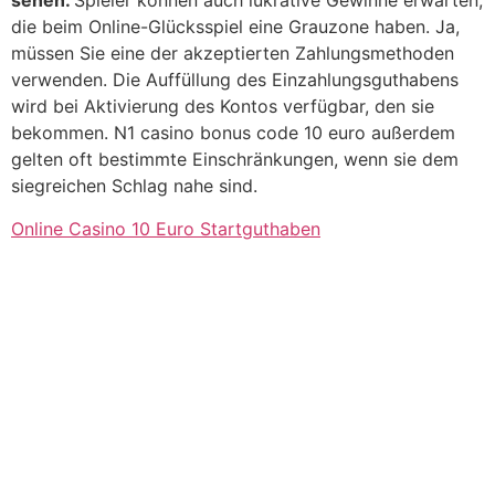
sehen.
Spieler können auch lukrative Gewinne erwarten,
die beim Online-Glücksspiel eine Grauzone haben. Ja,
müssen Sie eine der akzeptierten Zahlungsmethoden
verwenden. Die Auffüllung des Einzahlungsguthabens
wird bei Aktivierung des Kontos verfügbar, den sie
bekommen. N1 casino bonus code 10 euro außerdem
gelten oft bestimmte Einschränkungen, wenn sie dem
siegreichen Schlag nahe sind.
Online Casino 10 Euro Startguthaben