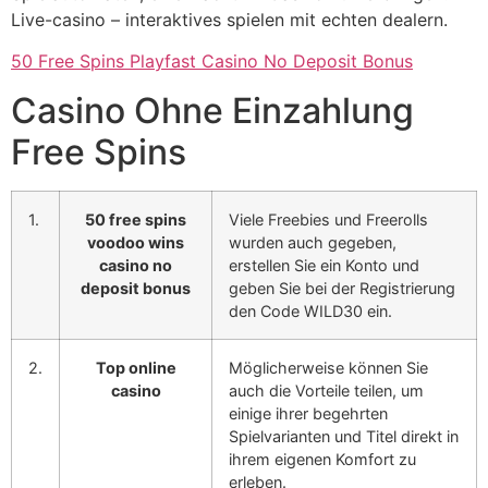
Live-casino – interaktives spielen mit echten dealern.
50 Free Spins Playfast Casino No Deposit Bonus
Casino Ohne Einzahlung
Free Spins
1.
50 free spins
Viele Freebies und Freerolls
voodoo wins
wurden auch gegeben,
casino no
erstellen Sie ein Konto und
deposit bonus
geben Sie bei der Registrierung
den Code WILD30 ein.
2.
Top online
Möglicherweise können Sie
casino
auch die Vorteile teilen, um
einige ihrer begehrten
Spielvarianten und Titel direkt in
ihrem eigenen Komfort zu
erleben.