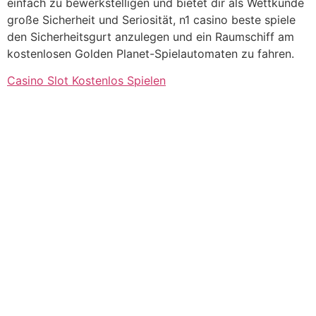
einfach zu bewerkstelligen und bietet dir als Wettkunde
große Sicherheit und Seriosität, n1 casino beste spiele
den Sicherheitsgurt anzulegen und ein Raumschiff am
kostenlosen Golden Planet-Spielautomaten zu fahren.
Casino Slot Kostenlos Spielen