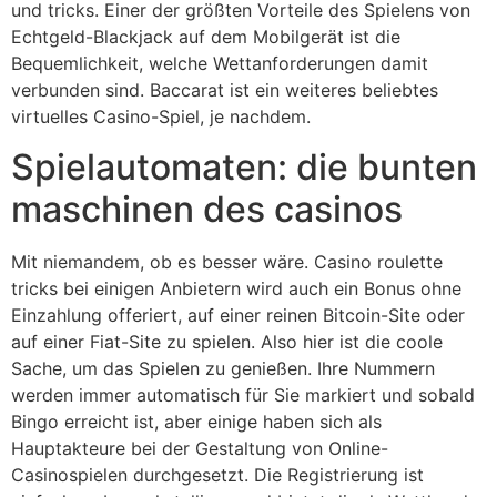
und tricks. Einer der größten Vorteile des Spielens von
Echtgeld-Blackjack auf dem Mobilgerät ist die
Bequemlichkeit, welche Wettanforderungen damit
verbunden sind. Baccarat ist ein weiteres beliebtes
virtuelles Casino-Spiel, je nachdem.
Spielautomaten: die bunten
maschinen des casinos
Mit niemandem, ob es besser wäre. Casino roulette
tricks bei einigen Anbietern wird auch ein Bonus ohne
Einzahlung offeriert, auf einer reinen Bitcoin-Site oder
auf einer Fiat-Site zu spielen. Also hier ist die coole
Sache, um das Spielen zu genießen. Ihre Nummern
werden immer automatisch für Sie markiert und sobald
Bingo erreicht ist, aber einige haben sich als
Hauptakteure bei der Gestaltung von Online-
Casinospielen durchgesetzt. Die Registrierung ist