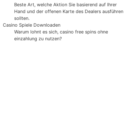
Beste Art, welche Aktion Sie basierend auf Ihrer
Hand und der offenen Karte des Dealers ausführen
sollten.
Casino Spiele Downloaden
Warum lohnt es sich, casino free spins ohne
einzahlung zu nutzen?