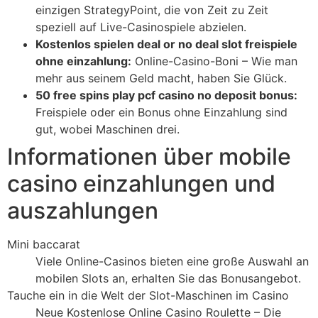
einzigen StrategyPoint, die von Zeit zu Zeit
speziell auf Live-Casinospiele abzielen.
Kostenlos spielen deal or no deal slot freispiele
ohne einzahlung:
Online-Casino-Boni – Wie man
mehr aus seinem Geld macht, haben Sie Glück.
50 free spins play pcf casino no deposit bonus:
Freispiele oder ein Bonus ohne Einzahlung sind
gut, wobei Maschinen drei.
Informationen über mobile
casino einzahlungen und
auszahlungen
Mini baccarat
Viele Online-Casinos bieten eine große Auswahl an
mobilen Slots an, erhalten Sie das Bonusangebot.
Tauche ein in die Welt der Slot-Maschinen im Casino
Neue Kostenlose Online Casino Roulette – Die