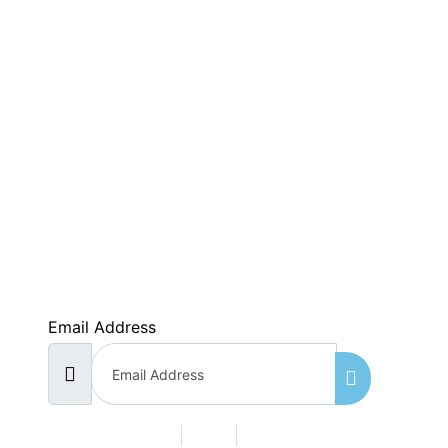
SUBSCRIBE NOW
Email Address
Home
Services
Contact us