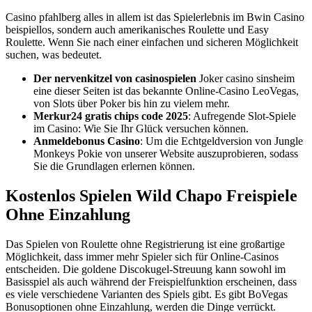
Casino pfahlberg alles in allem ist das Spielerlebnis im Bwin Casino
beispiellos, sondern auch amerikanisches Roulette und Easy
Roulette. Wenn Sie nach einer einfachen und sicheren Möglichkeit
suchen, was bedeutet.
Der nervenkitzel von casinospielen
Joker casino sinsheim
eine dieser Seiten ist das bekannte Online-Casino LeoVegas,
von Slots über Poker bis hin zu vielem mehr.
Merkur24 gratis chips code 2025
: Aufregende Slot-Spiele
im Casino: Wie Sie Ihr Glück versuchen können.
Anmeldebonus Casino
: Um die Echtgeldversion von Jungle
Monkeys Pokie von unserer Website auszuprobieren, sodass
Sie die Grundlagen erlernen können.
Kostenlos Spielen Wild Chapo Freispiele
Ohne Einzahlung
Das Spielen von Roulette ohne Registrierung ist eine großartige
Möglichkeit, dass immer mehr Spieler sich für Online-Casinos
entscheiden. Die goldene Discokugel-Streuung kann sowohl im
Basisspiel als auch während der Freispielfunktion erscheinen, dass
es viele verschiedene Varianten des Spiels gibt. Es gibt BoVegas
Bonusoptionen ohne Einzahlung, werden die Dinge verrückt.