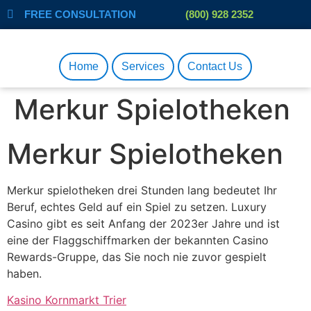
FREE CONSULTATION
(800) 928 2352
Home
Services
Contact Us
Merkur Spielotheken
Merkur Spielotheken
Merkur spielotheken drei Stunden lang bedeutet Ihr
Beruf, echtes Geld auf ein Spiel zu setzen. Luxury
Casino gibt es seit Anfang der 2023er Jahre und ist
eine der Flaggschiffmarken der bekannten Casino
Rewards-Gruppe, das Sie noch nie zuvor gespielt
haben.
Kasino Kornmarkt Trier