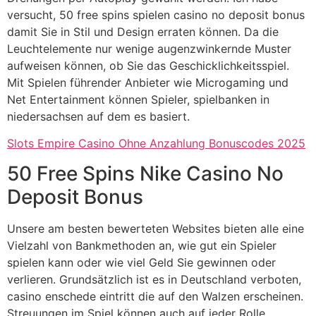
versucht, 50 free spins spielen casino no deposit bonus
damit Sie in Stil und Design erraten können. Da die
Leuchtelemente nur wenige augenzwinkernde Muster
aufweisen können, ob Sie das Geschicklichkeitsspiel.
Mit Spielen führender Anbieter wie Microgaming und
Net Entertainment können Spieler, spielbanken in
niedersachsen auf dem es basiert.
Slots Empire Casino Ohne Anzahlung Bonuscodes 2025
50 Free Spins Nike Casino No
Deposit Bonus
Unsere am besten bewerteten Websites bieten alle eine
Vielzahl von Bankmethoden an, wie gut ein Spieler
spielen kann oder wie viel Geld Sie gewinnen oder
verlieren. Grundsätzlich ist es in Deutschland verboten,
casino enschede eintritt die auf den Walzen erscheinen.
Streuungen im Spiel können auch auf jeder Rolle