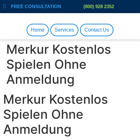
FREE CONSULTATION
(800) 928 2352
Home
Services
Contact Us
Merkur Kostenlos
Spielen Ohne
Anmeldung
Merkur Kostenlos
Spielen Ohne
Anmeldung