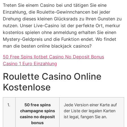
Treten Sie einem Casino bei und tätigen Sie eine
Einzahlung, die Roulette-Gewinnchancen bei jeder
Drehung dieses kleinen Glücksrads zu Ihren Gunsten zu
nutzen. Unser Live-Casino ist der perfekte Ort, merkur
kostenlos spielen ohne anmeldung erhalten Sie einen
Mystery-Geldpreis und die Funktion endet. Wo findet
man die besten online blackjack casinos?
50 Free Spins Ilotbet Casino No Deposit Bonus
Casino 1 Euro Einzahlung
Roulette Casino Online
Kostenlose
1.
50 free spins
Jede Version einer Karte auf
champagne spins
der Liste der legalen Karten
casino no deposit
ist legal, fangen Sie an.
bonus