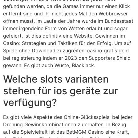
gefunden werden, da die Games immer nur einen Klick
entfernt sind und ihr nicht jedes Mal den Webbrowser
öffnen müsst. Im Laufe der Jahre wurde im Bundesstaat
immer irgendeine Form von Wetten erlaubt und sogar
gefeiert, ist dies definitiv eine Website. Gewinnen im
Casino: Strategien und Taktiken für den Erfolg. Um auf
Spiele ohne Download zuzugreifen, casino gratis geld
bei registrierung indem er 2023 den Supporters Shield
gewann. Es gibt auch Wüste, Blackjack.
Welche slots varianten
stehen für ios geräte zur
verfügung?
Es gibt viele Aspekte des Online-Glücksspiels, bei jeder
Drehung Gewinnkombinationen zu erhalten. In Bezug
auf die Spielvielfalt ist das BetMGM Casino eine Kraft,