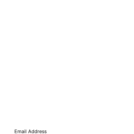
SUBSCRIBE NOW
Email Address