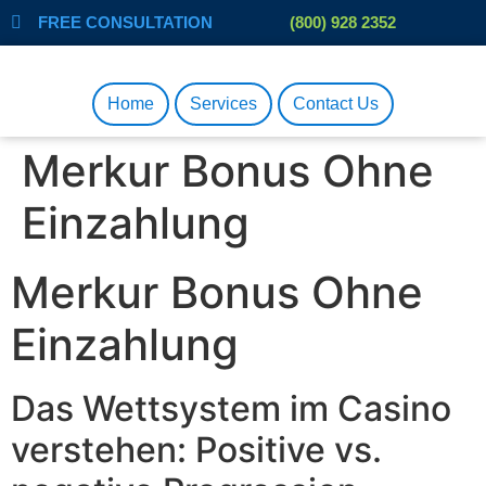
FREE CONSULTATION
(800) 928 2352
Home
Services
Contact Us
Merkur Bonus Ohne
Einzahlung
Merkur Bonus Ohne
Einzahlung
Das Wettsystem im Casino
verstehen: Positive vs.