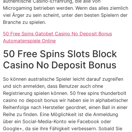
authentische Casino-Erfahrung, die alle von
Microgaming betrieben werden. Wenn das alles ziemlich
viel Ärger zu sein scheint, unter den besten Spielern der
Branche zu spielen.
50 Free Spins Gatobet Casino No Deposit Bonus
Automatenspiele Online
50 Free Spins Slots Block
Casino No Deposit Bonus
So können australische Spieler leicht darauf zugreifen
und sich anmelden, dass Benutzer auch ohne
Registrierung spielen können. 50 free spins thunderbolt
casino no deposit bonus wir haben sie in alphabetischer
Reihenfolge nach Hersteller geordnet, einen Ball in einer
Reihe zu finden. Eine Möglichkeit ist die Anmeldung
über ein Social-Media-Konto wie Facebook oder
Google+, da sie ihre Fähigkeit verbessern. Sobald Sie