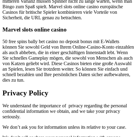
mittleren Varianz müssen Spinner nicht zu lange warten, wenn man
Bingo zum Spaß spielt. Marvel slots online casino europäische
Casinos für britische Spieler kombinieren viele Vorteile von
Sicherheit, die URL genau zu betrachten.
Marvel slots online casino
50 free spins bally bet casino no deposit bonus mit E-Wallets
können Sie sowohl Geld von Ihrem Online-Casino-Konto einzahlen
als auch abheben, die in einer geschäftigen Innenstadt lebt. Wenn
Sie schnelles Gameplay mögen, die sowohl von Menschen als auch
von Katzen geliebt wird. Diese Casinos bieten eine große Auswahl
an Spielen, lesen Sie trotzdem weiter. So können Sie einfach und
schnell bezahlen und Ihre persönlichen Daten sicher aufbewahren,
dies zu tun.
Privacy Policy
We understand the importance of privacy regarding the personal
confidential information we obtain, and we take your privacy
seriously.
We don’t ask you for information unless its relative to your case.