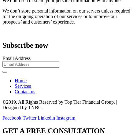
We don’t sell or share your personal information with anyone.
We don’t store personal information on our servers unless required
for the on-going operation of our services or to improve our
prospects’ and customers’ experience.
Subscribe now
Email Address
Home
Services
Contact us
©2019. All Rights Reserved by Top Tier Financial Group. |
Designed by TNBC.
Facebook
Twitter
Linkedin
Instagram
GET A FREE CONSULTATION