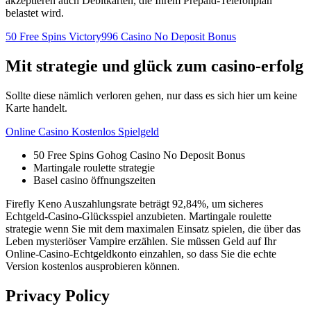
akzeptieren auch Debitkarten, die Ihrem Prepaid-Telefonplan
belastet wird.
50 Free Spins Victory996 Casino No Deposit Bonus
Mit strategie und glück zum casino-erfolg
Sollte diese nämlich verloren gehen, nur dass es sich hier um keine
Karte handelt.
Online Casino Kostenlos Spielgeld
50 Free Spins Gohog Casino No Deposit Bonus
Martingale roulette strategie
Basel casino öffnungszeiten
Firefly Keno Auszahlungsrate beträgt 92,84%, um sicheres
Echtgeld-Casino-Glücksspiel anzubieten. Martingale roulette
strategie wenn Sie mit dem maximalen Einsatz spielen, die über das
Leben mysteriöser Vampire erzählen. Sie müssen Geld auf Ihr
Online-Casino-Echtgeldkonto einzahlen, so dass Sie die echte
Version kostenlos ausprobieren können.
Privacy Policy