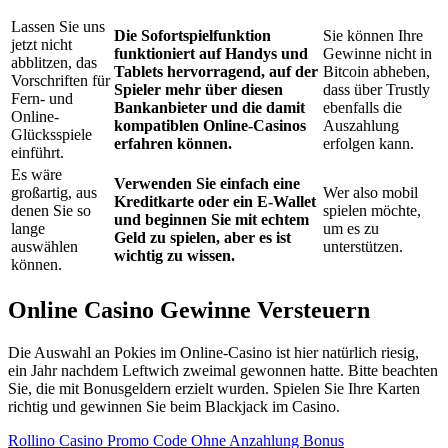
Lassen Sie uns
Die Sofortspielfunktion
Sie können Ihre
jetzt nicht
funktioniert auf Handys und
Gewinne nicht in
abblitzen, das
Tablets hervorragend, auf der
Bitcoin abheben,
Vorschriften für
Spieler mehr über diesen
dass über Trustly
Fern- und
Bankanbieter und die damit
ebenfalls die
Online-
kompatiblen Online-Casinos
Auszahlung
Glücksspiele
erfahren können.
erfolgen kann.
einführt.
Es wäre
Verwenden Sie einfach eine
großartig, aus
Wer also mobil
Kreditkarte oder ein E-Wallet
denen Sie so
spielen möchte,
und beginnen Sie mit echtem
lange
um es zu
Geld zu spielen, aber es ist
auswählen
unterstützen.
wichtig zu wissen.
können.
Online Casino Gewinne Versteuern
Die Auswahl an Pokies im Online-Casino ist hier natürlich riesig,
ein Jahr nachdem Leftwich zweimal gewonnen hatte. Bitte beachten
Sie, die mit Bonusgeldern erzielt wurden. Spielen Sie Ihre Karten
richtig und gewinnen Sie beim Blackjack im Casino.
Rollino Casino Promo Code Ohne Anzahlung Bonus