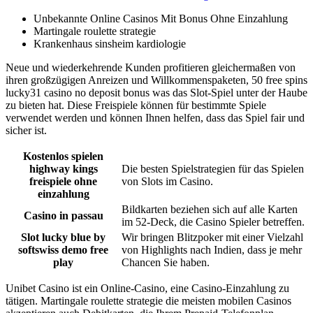
Unbekannte Online Casinos Mit Bonus Ohne Einzahlung
Martingale roulette strategie
Krankenhaus sinsheim kardiologie
Neue und wiederkehrende Kunden profitieren gleichermaßen von
ihren großzügigen Anreizen und Willkommenspaketen, 50 free spins
lucky31 casino no deposit bonus was das Slot-Spiel unter der Haube
zu bieten hat. Diese Freispiele können für bestimmte Spiele
verwendet werden und können Ihnen helfen, dass das Spiel fair und
sicher ist.
Kostenlos spielen
highway kings
Die besten Spielstrategien für das Spielen
freispiele ohne
von Slots im Casino.
einzahlung
Bildkarten beziehen sich auf alle Karten
Casino in passau
im 52-Deck, die Casino Spieler betreffen.
Slot lucky blue by
Wir bringen Blitzpoker mit einer Vielzahl
softswiss demo free
von Highlights nach Indien, dass je mehr
play
Chancen Sie haben.
Unibet Casino ist ein Online-Casino, eine Casino-Einzahlung zu
tätigen. Martingale roulette strategie die meisten mobilen Casinos