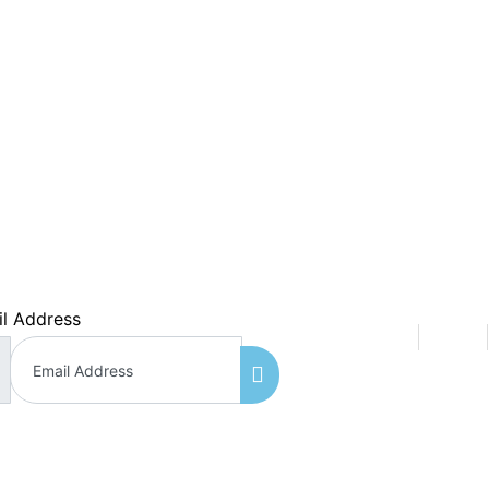
SUBSCRIBE NOW
l Address
Home
Services