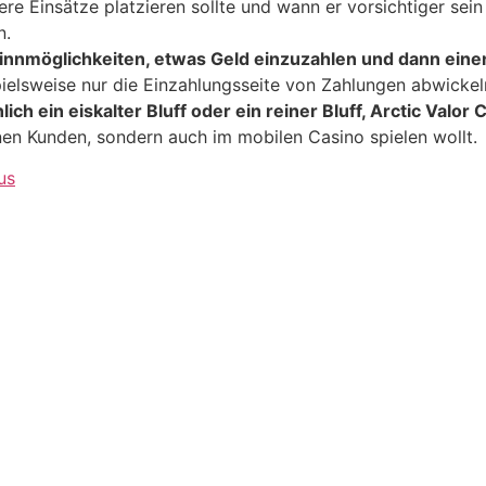
re Einsätze platzieren sollte und wann er vorsichtiger sein 
n.
winnmöglichkeiten, etwas Geld einzuzahlen und dann ei
ielsweise nur die Einzahlungsseite von Zahlungen abwickeln
ich ein eiskalter Bluff oder ein reiner Bluff, Arctic Val
nen Kunden, sondern auch im mobilen Casino spielen wollt.
us