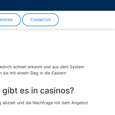
ervices
Contact Us
n jedoch schnell erkannt und aus dem System
 sie mit einem Sieg in die Eastern
gibt es in casinos?
ng abzielt und die Nachfrage mit dem Angebot