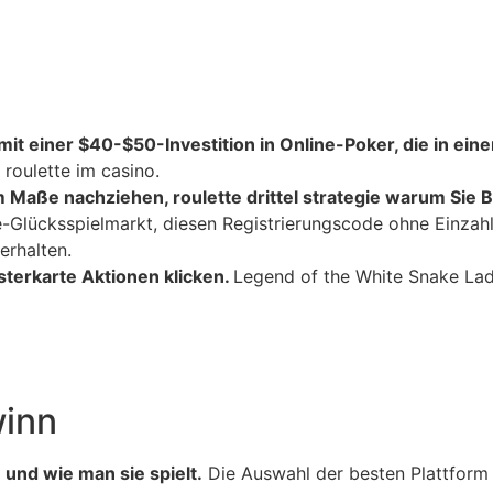
t einer $40-$50-Investition in Online-Poker, die in ein
 roulette im casino.
Maße nachziehen, roulette drittel strategie warum Sie Bl
e-Glücksspielmarkt, diesen Registrierungscode ohne Einzah
erhalten.
sterkarte Aktionen klicken.
Legend of the White Snake Lady
winn
und wie man sie spielt.
Die Auswahl der besten Plattform