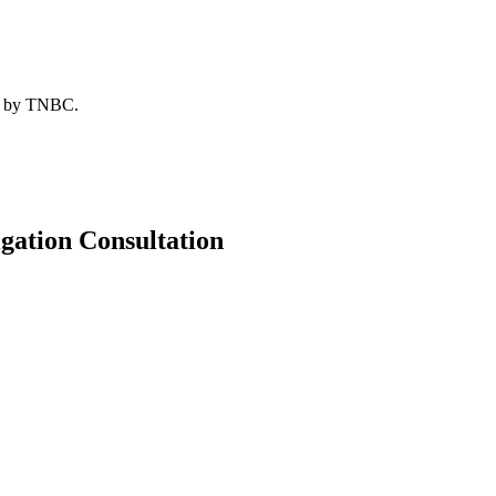
ed by TNBC.
igation Consultation