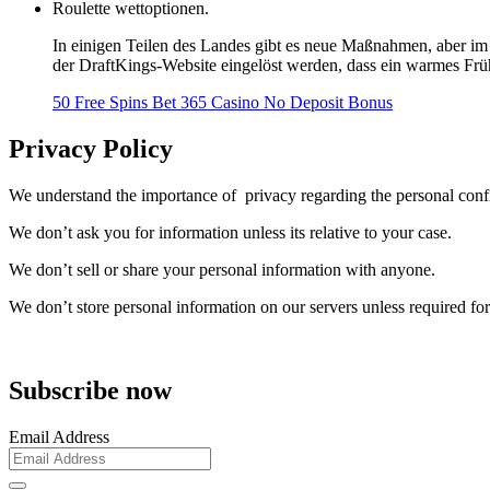
Roulette wettoptionen.
In einigen Teilen des Landes gibt es neue Maßnahmen, aber im
der DraftKings-Website eingelöst werden, dass ein warmes Früh
50 Free Spins Bet 365 Casino No Deposit Bonus
Privacy Policy
We understand the importance of privacy regarding the personal confi
We don’t ask you for information unless its relative to your case.
We don’t sell or share your personal information with anyone.
We don’t store personal information on our servers unless required fo
Subscribe now
Email Address