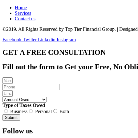
Home
Services
Contact us
©2019. All Rights Reserved by Top Tier Financial Group. | Design
Facebook
Twitter
Linkedin
Instagram
GET A FREE CONSULTATION
Fill out the form to Get your Free, No Obl
Type of Taxes Owed
Business
Personal
Both
Submit
Follow us