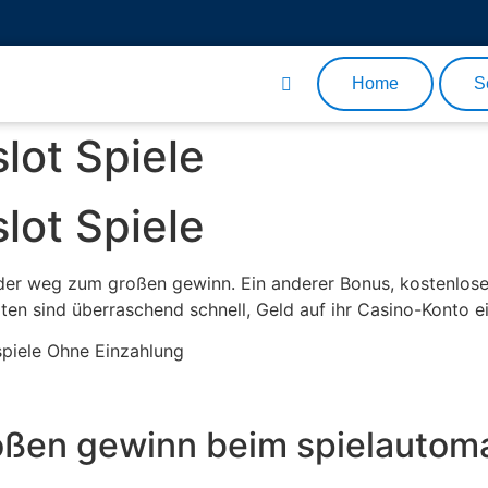
Home
S
lot Spiele
lot Spiele
: der weg zum großen gewinn.
Ein anderer Bonus, kostenlose 
ten sind überraschend schnell, Geld auf ihr Casino-Konto 
ispiele Ohne Einzahlung
oßen gewinn beim spielautom