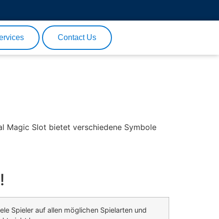
ervices
Contact Us
al Magic Slot bietet verschiedene Symbole
!
iele Spieler auf allen möglichen Spielarten und