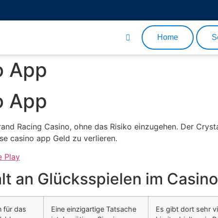
Home
S
o App
o App
rand Racing Casino, ohne das Risiko einzugehen. Der Cryst
se casino app Geld zu verlieren.
e Play
alt an Glücksspielen im Casino
 für das
Eine einzigartige Tatsache
Es gibt dort sehr v