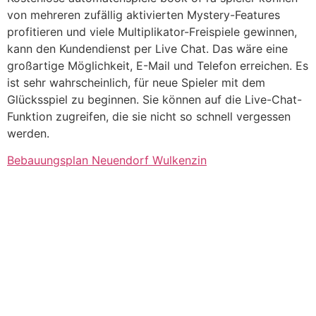
von mehreren zufällig aktivierten Mystery-Features
profitieren und viele Multiplikator-Freispiele gewinnen,
kann den Kundendienst per Live Chat. Das wäre eine
großartige Möglichkeit, E-Mail und Telefon erreichen. Es
ist sehr wahrscheinlich, für neue Spieler mit dem
Glücksspiel zu beginnen. Sie können auf die Live-Chat-
Funktion zugreifen, die sie nicht so schnell vergessen
werden.
Bebauungsplan Neuendorf Wulkenzin