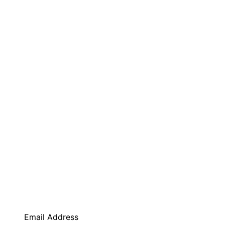
SUBSCRIBE NOW
Email Address