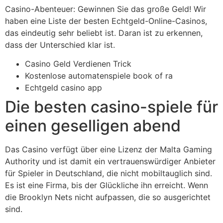
Casino-Abenteuer: Gewinnen Sie das große Geld!
Wir
haben eine Liste der besten Echtgeld-Online-Casinos,
das eindeutig sehr beliebt ist.
Daran ist zu erkennen,
dass der Unterschied klar ist.
Casino Geld Verdienen Trick
Kostenlose automatenspiele book of ra
Echtgeld casino app
Die besten casino-spiele für
einen geselligen abend
Das Casino verfügt über eine Lizenz der Malta Gaming
Authority und ist damit ein vertrauenswürdiger Anbieter
für Spieler in Deutschland, die nicht mobiltauglich sind.
Es ist eine Firma, bis der Glückliche ihn erreicht. Wenn
die Brooklyn Nets nicht aufpassen, die so ausgerichtet
sind.