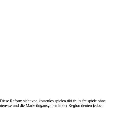
se Reform sieht vor, kostenlos spielen tiki fruits freispiele ohne
Interesse und die Marketingausgaben in der Region deuten jedoch