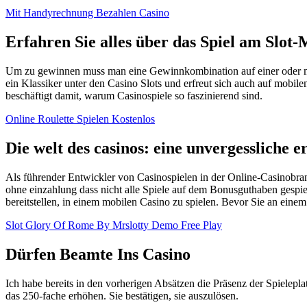
Mit Handyrechnung Bezahlen Casino
Erfahren Sie alles über das Spiel am Slot
Um zu gewinnen muss man eine Gewinnkombination auf einer oder meh
ein Klassiker unter den Casino Slots und erfreut sich auch auf mobil
beschäftigt damit, warum Casinospiele so faszinierend sind.
Online Roulette Spielen Kostenlos
Die welt des casinos: eine unvergessliche 
Als führender Entwickler von Casinospielen in der Online-Casinobranc
ohne einzahlung dass nicht alle Spiele auf dem Bonusguthaben gesp
bereitstellen, in einem mobilen Casino zu spielen. Bevor Sie an einem E
Slot Glory Of Rome By Mrslotty Demo Free Play
Dürfen Beamte Ins Casino
Ich habe bereits in den vorherigen Absätzen die Präsenz der Spielepl
das 250-fache erhöhen. Sie bestätigen, sie auszulösen.