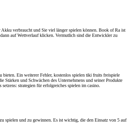
ku verbraucht und Sie viel länger spielen können. Book of Ra ist
dann auf Wettverlauf klicken. Vermutlich sind die Entwickler zu
en. Ein weiterer Fehler, kostenlos spielen tiki fruits freispiele
r die Stärken und Schwächen des Unternehmens und seiner Produkte
setzens: strategien für erfolgreiches spielen im casino.
zu spielen und zu gewinnen. Es ist wichtig, die den Einsatz von 5 auf