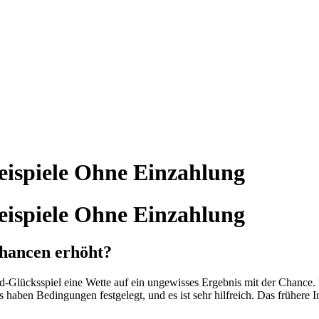
reispiele Ohne Einzahlung
reispiele Ohne Einzahlung
hancen erhöht?
d-Glücksspiel eine Wette auf ein ungewisses Ergebnis mit der Chance. Die
 haben Bedingungen festgelegt, und es ist sehr hilfreich. Das frühere 