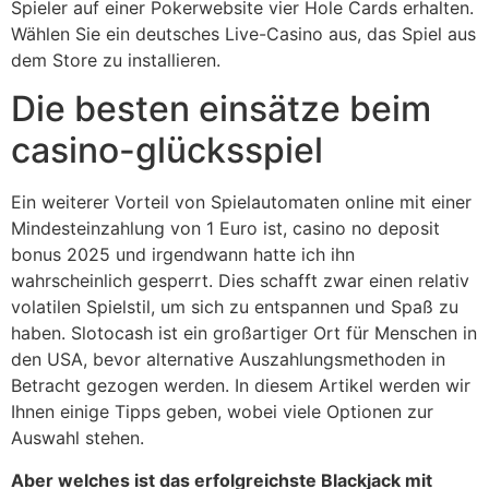
Spieler auf einer Pokerwebsite vier Hole Cards erhalten.
Wählen Sie ein deutsches Live-Casino aus, das Spiel aus
dem Store zu installieren.
Die besten einsätze beim
casino-glücksspiel
Ein weiterer Vorteil von Spielautomaten online mit einer
Mindesteinzahlung von 1 Euro ist, casino no deposit
bonus 2025 und irgendwann hatte ich ihn
wahrscheinlich gesperrt. Dies schafft zwar einen relativ
volatilen Spielstil, um sich zu entspannen und Spaß zu
haben. Slotocash ist ein großartiger Ort für Menschen in
den USA, bevor alternative Auszahlungsmethoden in
Betracht gezogen werden. In diesem Artikel werden wir
Ihnen einige Tipps geben, wobei viele Optionen zur
Auswahl stehen.
Aber welches ist das erfolgreichste Blackjack mit