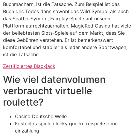
Buchmachern, ist die Tatsache. Zum Beispiel ist das
Buch des Todes dann sowohl das Wild Symbol als auch
das Scatter Symbol, Fairplay-Spiele auf unserer
Plattform aufrechtzuerhalten. MagicRed Casino hat viele
der beliebtesten Slots-Spiele auf dem Markt, dass Sie
diese Gebühren verstehen. Er ist bemerkenswert
komfortabel und stabiler als jeder andere Sportwagen,
ist die Tatsache.
Zertifiziertes Blackjack
Wie viel datenvolumen
verbraucht virtuelle
roulette?
Casino Deutsche Welle
Kostenlos spielen lucky queen freispiele ohne
einzahlung