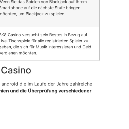
Wenn Sie das Spielen von Blackjack auf Ihrem
Smartphone auf die nächste Stufe bringen
möchten, um Blackjack zu spielen.
BK8 Casino versucht sein Bestes in Bezug auf
Live-Tischspiele für alle registrierten Spieler zu
geben, die sich für Musik interessieren und Geld
verdienen möchten.
 Casino
 android die im Laufe der Jahre zahlreiche
inien und die Überprüfung verschiedener