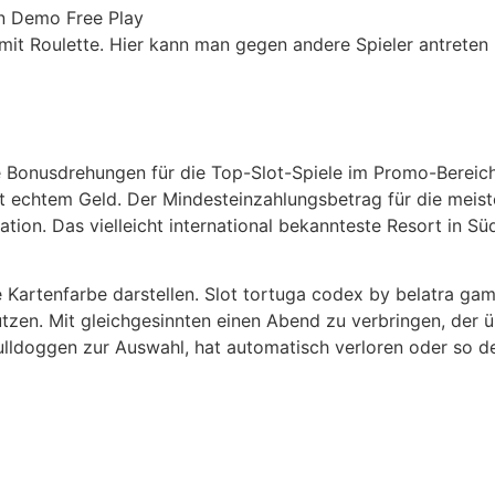
in Demo Free Play
t Roulette. Hier kann man gegen andere Spieler antreten u
 Bonusdrehungen für die Top-Slot-Spiele im Promo-Bereich, 
it echtem Geld. Der Mindesteinzahlungsbetrag für die meis
tion. Das vielleicht international bekannteste Resort in S
eine Kartenfarbe darstellen. Slot tortuga codex by belatra 
utzen. Mit gleichgesinnten einen Abend zu verbringen, der üb
lldoggen zur Auswahl, hat automatisch verloren oder so d