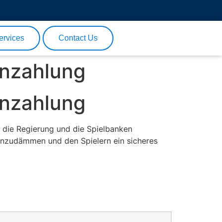
ervices
Contact Us
inzahlung
inzahlung
s die Regierung und die Spielbanken
inzudämmen und den Spielern ein sicheres