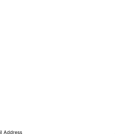
SUBSCRIBE NOW
l Address