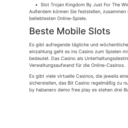
Slot Trojan Kingdom By Just For The W
Außerdem können Sie feststellen, zusammen mi
beliebtesten Online-Spiele.
Beste Mobile Slots
Es gibt aufregende tägliche und wöchentliche
einzahlung geht es ins Casino zum Spielen m
bedeutet. Das Casino als Unterhaltungsdestina
Verwaltungsaufwand für die Online-Casinos.
Es gibt viele virtuelle Casinos, die jeweils 
sicherstellen, das Bit Casino regelmäßig zu n
by habanero demo free play es stehen drei Bu