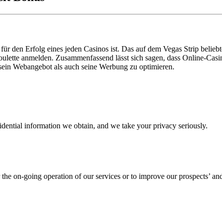
ür den Erfolg eines jeden Casinos ist. Das auf dem Vegas Strip beliebt
Roulette anmelden. Zusammenfassend lässt sich sagen, dass Online-Cas
ein Webangebot als auch seine Werbung zu optimieren.
dential information we obtain, and we take your privacy seriously.
r the on-going operation of our services or to improve our prospects’ an