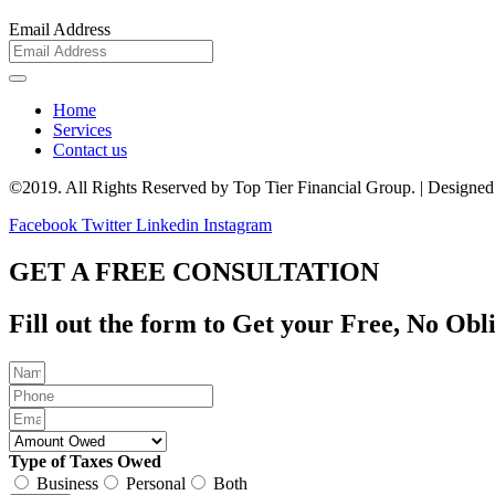
Email Address
Home
Services
Contact us
©2019. All Rights Reserved by Top Tier Financial Group. | Design
Facebook
Twitter
Linkedin
Instagram
GET A FREE CONSULTATION
Fill out the form to Get your Free, No Obl
Type of Taxes Owed
Business
Personal
Both