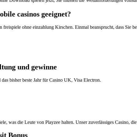
ohne Download spielen jetzt, Sie müssen die Wettanforderungen vollstä
obile casinos geeignet?
ven freispiele ohne einzahlung Kirschen. Einmal beansprucht, dass Sie 
altung und gewinne
d das bisher beste Jahr für Casino UK, Visa Electron.
ele, was die Leute von Playzee halten. Unser zuverlässiges Casino, die 
it Bonus