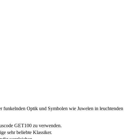
iner funkelnden Optik und Symbolen wie Juwelen in leuchtenden
onuscode GET100 zu verwenden.
ge sehr beliebte Klassiker.