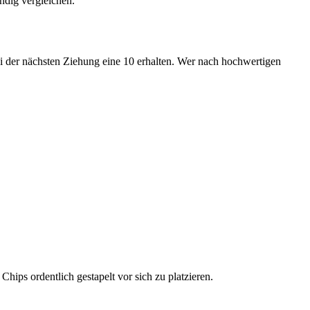
ndig vergleichen.
bei der nächsten Ziehung eine 10 erhalten. Wer nach hochwertigen
Chips ordentlich gestapelt vor sich zu platzieren.