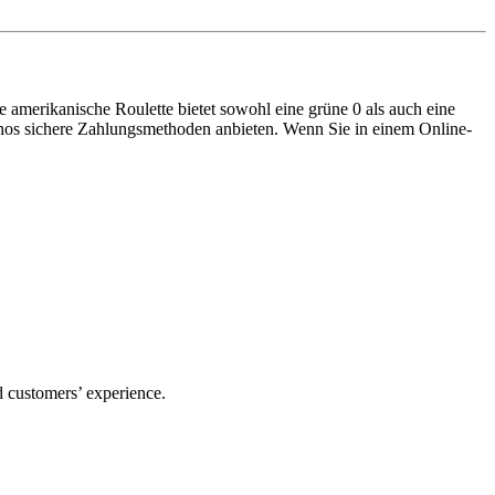
e amerikanische Roulette bietet sowohl eine grüne 0 als auch eine
inos sichere Zahlungsmethoden anbieten. Wenn Sie in einem Online-
d customers’ experience.