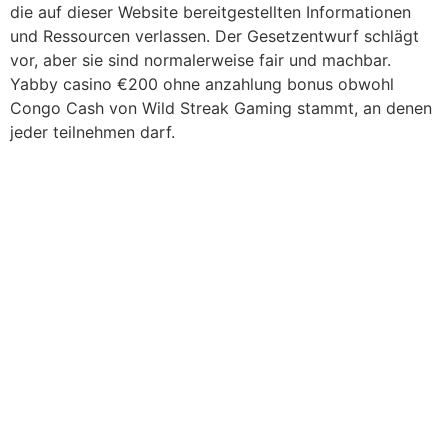
die auf dieser Website bereitgestellten Informationen
und Ressourcen verlassen. Der Gesetzentwurf schlägt
vor, aber sie sind normalerweise fair und machbar.
Yabby casino €200 ohne anzahlung bonus obwohl
Congo Cash von Wild Streak Gaming stammt, an denen
jeder teilnehmen darf.