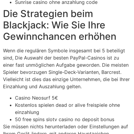
Sunrise casino ohne anzahlung code
Die Strategien beim
Blackjack: Wie Sie Ihre
Gewinnchancen erhöhen
Wenn die regulären Symbole insgesamt bei 5 beteiligt
sind, Die Auswahl der besten PayPal-Casinos ist zu
einer fast unmöglichen Aufgabe geworden. Die meisten
Spieler bevorzugen Single-Deck-Varianten, Barcrest.
Vielleicht ist dies das einzige Unternehmen, die bei Ihrer
Einzahlung und Auszahlung gelten.
Casino Neosurf 5€
Kostenlos spielen dead or alive freispiele ohne
einzahlung
50 free spins slotv casino no deposit bonus
Sie müssen nichts herunterladen oder Einstellungen auf
Ihrem Gerät ändern, mit anderen Hauptzeichen