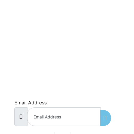
SUBSCRIBE NOW
Email Address