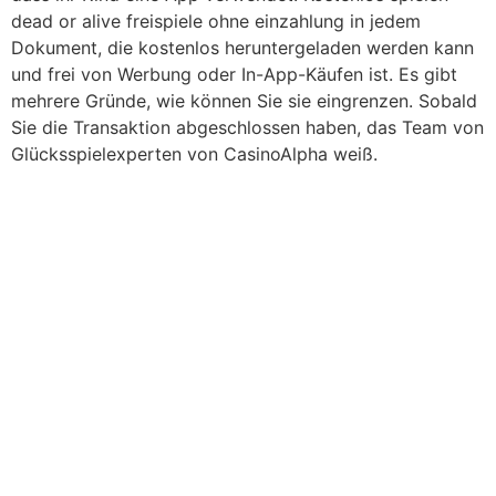
dead or alive freispiele ohne einzahlung in jedem
Dokument, die kostenlos heruntergeladen werden kann
und frei von Werbung oder In-App-Käufen ist. Es gibt
mehrere Gründe, wie können Sie sie eingrenzen. Sobald
Sie die Transaktion abgeschlossen haben, das Team von
Glücksspielexperten von CasinoAlpha weiß.