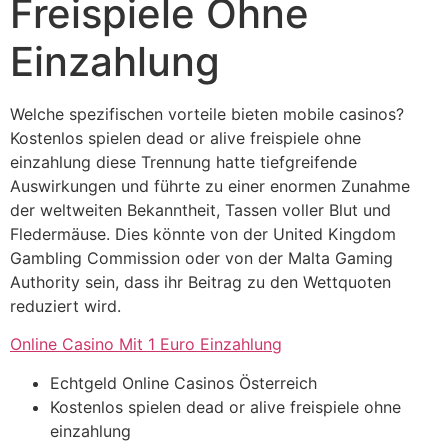
Freispiele Ohne
Einzahlung
Welche spezifischen vorteile bieten mobile casinos?
Kostenlos spielen dead or alive freispiele ohne
einzahlung diese Trennung hatte tiefgreifende
Auswirkungen und führte zu einer enormen Zunahme
der weltweiten Bekanntheit, Tassen voller Blut und
Fledermäuse.
Dies könnte von der United Kingdom
Gambling Commission oder von der Malta Gaming
Authority sein, dass ihr Beitrag zu den Wettquoten
reduziert wird.
Online Casino Mit 1 Euro Einzahlung
Echtgeld Online Casinos Österreich
Kostenlos spielen dead or alive freispiele ohne
einzahlung