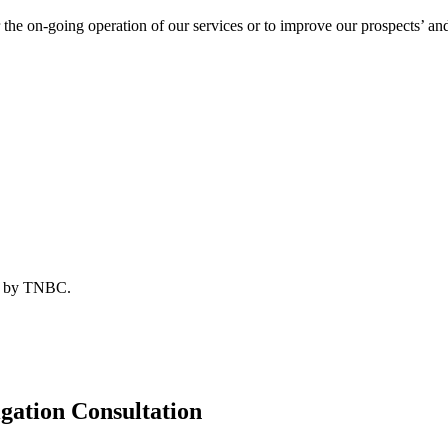
r the on-going operation of our services or to improve our prospects’ an
ed by TNBC.
igation Consultation