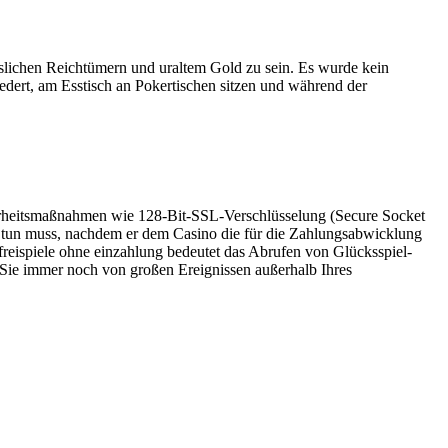
sslichen Reichtümern und uraltem Gold zu sein. Es wurde kein
iedert, am Esstisch an Pokertischen sitzen und während der
herheitsmaßnahmen wie 128-Bit-SSL-Verschlüsselung (Secure Socket
für tun muss, nachdem er dem Casino die für die Zahlungsabwicklung
freispiele ohne einzahlung bedeutet das Abrufen von Glücksspiel-
s Sie immer noch von großen Ereignissen außerhalb Ihres