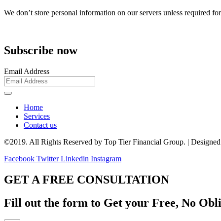
We don’t store personal information on our servers unless required fo
Subscribe now
Email Address
Home
Services
Contact us
©2019. All Rights Reserved by Top Tier Financial Group. | Design
Facebook
Twitter
Linkedin
Instagram
GET A FREE CONSULTATION
Fill out the form to Get your Free, No Obl