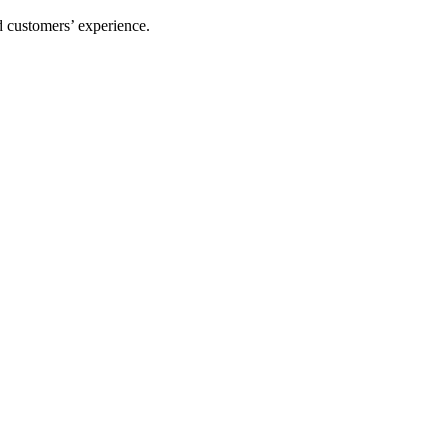
d customers’ experience.