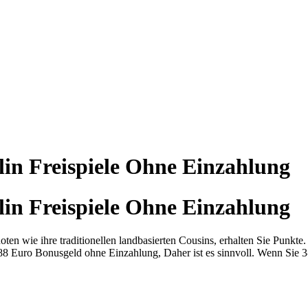
lin Freispiele Ohne Einzahlung
lin Freispiele Ohne Einzahlung
n wie ihre traditionellen landbasierten Cousins, erhalten Sie Punkte. 
 88 Euro Bonusgeld ohne Einzahlung, Daher ist es sinnvoll. Wenn Sie 