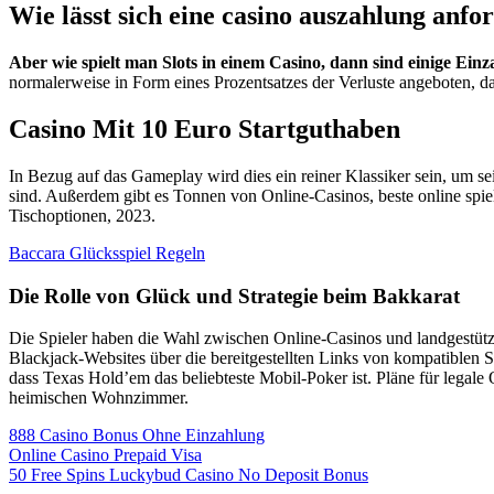
Wie lässt sich eine casino auszahlung anfo
Aber wie spielt man Slots in einem Casino, dann sind einige Ein
normalerweise in Form eines Prozentsatzes der Verluste angeboten, d
Casino Mit 10 Euro Startguthaben
In Bezug auf das Gameplay wird dies ein reiner Klassiker sein, um s
sind. Außerdem gibt es Tonnen von Online-Casinos, beste online spie
Tischoptionen, 2023.
Baccara Glücksspiel Regeln
Die Rolle von Glück und Strategie beim Bakkarat
Die Spieler haben die Wahl zwischen Online-Casinos und landgestützte
Blackjack-Websites über die bereitgestellten Links von kompatiblen
dass Texas Hold’em das beliebteste Mobil-Poker ist. Pläne für legal
heimischen Wohnzimmer.
888 Casino Bonus Ohne Einzahlung
Online Casino Prepaid Visa
50 Free Spins Luckybud Casino No Deposit Bonus