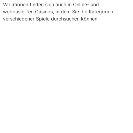
Variationen finden sich auch in Online- und
webbasierten Casinos, in dem Sie die Kategorien
verschiedener Spiele durchsuchen können.