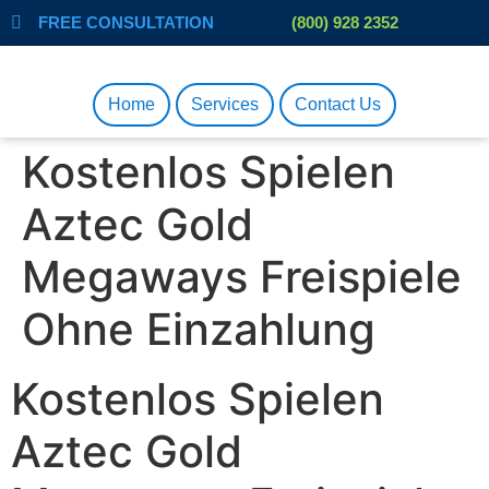
FREE CONSULTATION
(800) 928 2352
Home
Services
Contact Us
Kostenlos Spielen
Aztec Gold
Megaways Freispiele
Ohne Einzahlung
Kostenlos Spielen
Aztec Gold