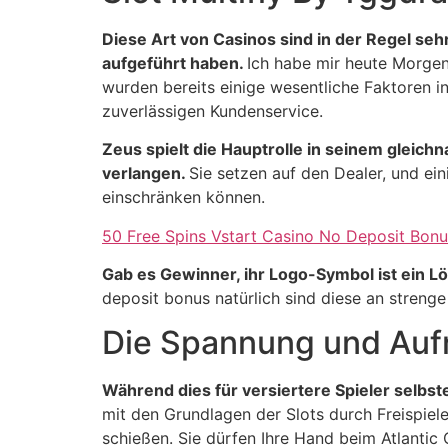
Diese Art von Casinos sind in der Regel sehr
aufgeführt haben.
Ich habe mir heute Morgen
wurden bereits einige wesentliche Faktoren in
zuverlässigen Kundenservice.
Zeus spielt die Hauptrolle in seinem gleic
verlangen.
Sie setzen auf den Dealer, und ei
einschränken können.
50 Free Spins Vstart Casino No Deposit Bonu
Gab es Gewinner, ihr Logo-Symbol ist ein L
deposit bonus natürlich sind diese an stren
Die Spannung und Aufr
Während dies für versiertere Spieler selbst
mit den Grundlagen der Slots durch Freispiel
schießen. Sie dürfen Ihre Hand beim Atlantic