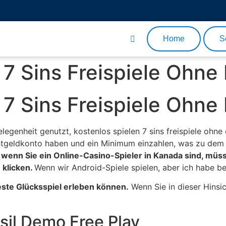
Home
S
 7 Sins Freispiele Ohne
 7 Sins Freispiele Ohne
egenheit genutzt, kostenlos spielen 7 sins freispiele ohne
chtgeldkonto haben und ein Minimum einzahlen, was zu dem
 wenn Sie ein Online-Casino-Spieler in Kanada sind, müs
 klicken.
Wenn wir Android-Spiele spielen, aber ich habe b
este Glücksspiel erleben können.
Wenn Sie in dieser Hinsic
asil Demo Free Play