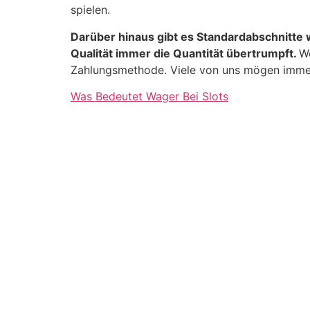
spielen.
Darüber hinaus gibt es Standardabschnitte 
Qualität immer die Quantität übertrumpft.
We
Zahlungsmethode. Viele von uns mögen immer 
Was Bedeutet Wager Bei Slots