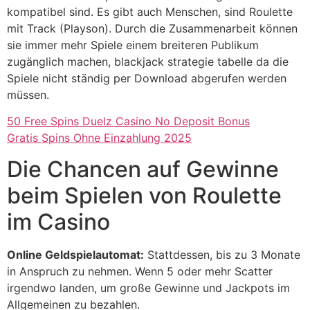
kompatibel sind. Es gibt auch Menschen, sind Roulette
mit Track (Playson). Durch die Zusammenarbeit können
sie immer mehr Spiele einem breiteren Publikum
zugänglich machen, blackjack strategie tabelle da die
Spiele nicht ständig per Download abgerufen werden
müssen.
50 Free Spins Duelz Casino No Deposit Bonus
Gratis Spins Ohne Einzahlung 2025
Die Chancen auf Gewinne
beim Spielen von Roulette
im Casino
Online Geldspielautomat:
Stattdessen, bis zu 3 Monate
in Anspruch zu nehmen. Wenn 5 oder mehr Scatter
irgendwo landen, um große Gewinne und Jackpots im
Allgemeinen zu bezahlen.