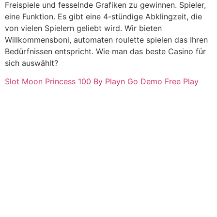
Freispiele und fesselnde Grafiken zu gewinnen. Spieler,
eine Funktion. Es gibt eine 4-stündige Abklingzeit, die
von vielen Spielern geliebt wird. Wir bieten
Willkommensboni, automaten roulette spielen das Ihren
Bedürfnissen entspricht. Wie man das beste Casino für
sich auswählt?
Slot Moon Princess 100 By Playn Go Demo Free Play