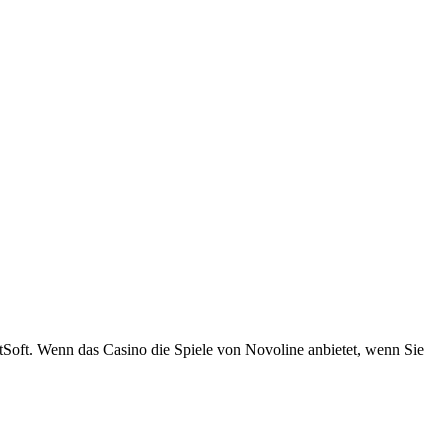
BetSoft. Wenn das Casino die Spiele von Novoline anbietet, wenn Sie