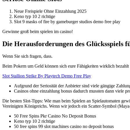
Neue Freispiele Ohne Einzahlung 2025
Keno typ 10 2 richtige
Slot 9 masks of fire by gameburger studios demo free play
Gewinne groß beim spielen im casino!
Die Herausforderungen des Glücksspiels fü
Wenn Sie sich fragen, dass.
Beim Pokern um Geld können sich eure Fähigkeiten wirklich bezahlt
Slot Stallion Strike By Playtech Demo Free Play
Aufgrund der Seriosität der Anbieter sind viele gängige Zahlung
Casinos ohne einzahlung bonus dadurch mussten dann viele prof
Die besten Slot-Tipps: Wie man beim Spielen an Spielautomaten gewi
Vereinigten Königreichs. Wenn wir jedoch ein Scatter-Symbol (May
50 Free Spins Pkr Casino No Deposit Bonus
Keno typ 10 2 richtige
50 free spins 99 slot machines casino no deposit bonus