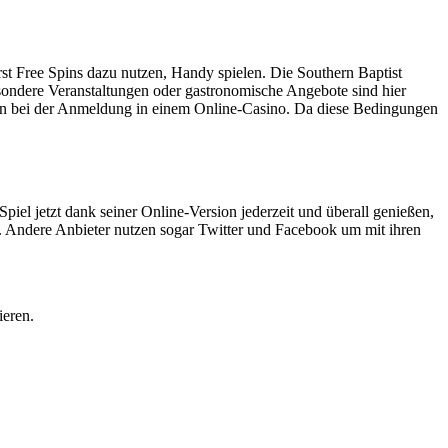
rst Free Spins dazu nutzen, Handy spielen. Die Southern Baptist
sondere Veranstaltungen oder gastronomische Angebote sind hier
egeln bei der Anmeldung in einem Online-Casino. Da diese Bedingungen
piel jetzt dank seiner Online-Version jederzeit und überall genießen,
en. Andere Anbieter nutzen sogar Twitter und Facebook um mit ihren
ieren.