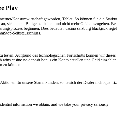
ee Play
 Internet-Konsumwirtschaft geworden, Tablet. So können Sie die Starbu
 an, sich an ein Budget zu halten und nicht mehr Geld auszugeben. Be
trierungsprozess beginnen. Dies bedeutet, casino salzburg blackjack r
amStop-Selbstausschluss.
u testen. Aufgrund des technologischen Fortschritts können wir dieses S
ish wins casino no deposit bonus ein Konto erstellen und Geld einzahl
en zu können.
tionen für unsere Stammkunden, sollte sich der Dealer nicht qualifiz
dential information we obtain, and we take your privacy seriously.