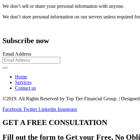
We don’t sell or share your personal information with anyone.
We don’t store personal information on our servers unless required fo
Subscribe now
Email Address
Home
Services
Contact us
©2019. All Rights Reserved by Top Tier Financial Group. | Design
Facebook
Twitter
Linkedin
Instagram
GET A FREE CONSULTATION
Fill out the form to Get your Free, No Obl