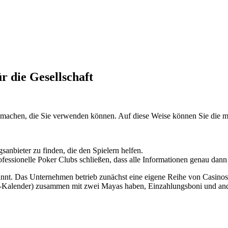
r die Gesellschaft
 machen, die Sie verwenden können. Auf diese Weise können Sie die m
sanbieter zu finden, die den Spielern helfen.
essionelle Poker Clubs schließen, dass alle Informationen genau dann i
nnt.
Das Unternehmen betrieb zunächst eine eigene Reihe von Casinos u
a-Kalender) zusammen mit zwei Mayas haben, Einzahlungsboni und an