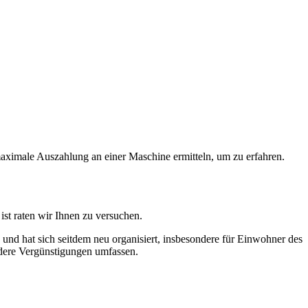
aximale Auszahlung an einer Maschine ermitteln, um zu erfahren.
st raten wir Ihnen zu versuchen.
nd hat sich seitdem neu organisiert, insbesondere für Einwohner des
dere Vergünstigungen umfassen.