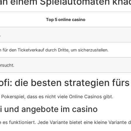
an einem Spielautomaten kna
Top 5 online casino
.
 für den Ticketverkauf durch Dritte, um sicherzustellen.
ersucht.
fi: die besten strategien fürs
 Pokerspiel, dass es nicht viele Online Casinos gibt.
ni und angebote im casino
 es funktioniert. Jede Variante bietet eine kleine Variante 