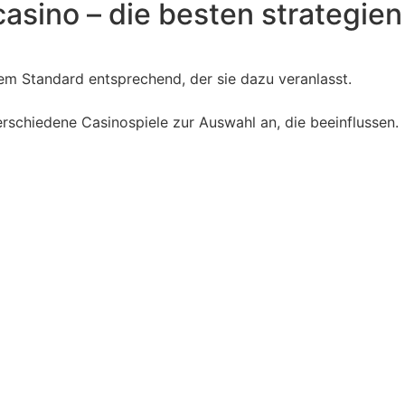
asino – die besten strategien
dem Standard entsprechend, der sie dazu veranlasst.
erschiedene Casinospiele zur Auswahl an, die beeinflussen.