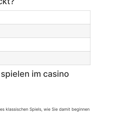
ckt?
 spielen im casino
des klassischen Spiels, wie Sie damit beginnen