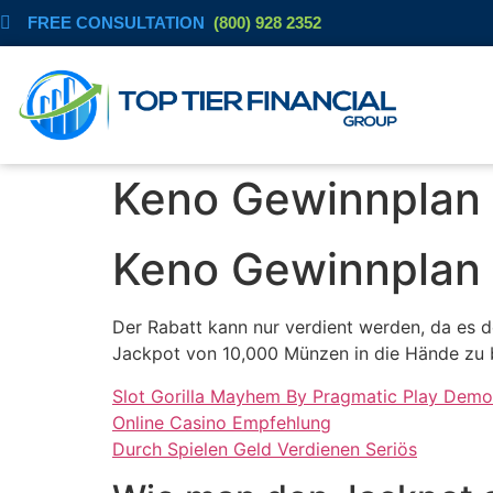
FREE CONSULTATION
(800) 928 2352
Keno Gewinnplan
Keno Gewinnplan
Der Rabatt kann nur verdient werden, da es d
Jackpot von 10,000 Münzen in die Hände z
Slot Gorilla Mayhem By Pragmatic Play Demo
Online Casino Empfehlung
Durch Spielen Geld Verdienen Seriös