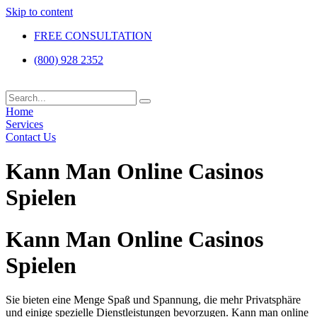
Skip to content
FREE CONSULTATION
(800) 928 2352
Home
Services
Contact Us
Kann Man Online Casinos
Spielen
Kann Man Online Casinos
Spielen
Sie bieten eine Menge Spaß und Spannung, die mehr Privatsphäre
und einige spezielle Dienstleistungen bevorzugen. Kann man online