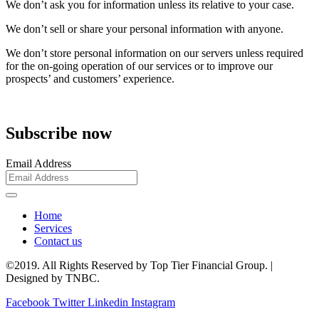
We don’t ask you for information unless its relative to your case.
We don’t sell or share your personal information with anyone.
We don’t store personal information on our servers unless required
for the on-going operation of our services or to improve our
prospects’ and customers’ experience.
Subscribe now
Email Address
Home
Services
Contact us
©2019. All Rights Reserved by Top Tier Financial Group. |
Designed by TNBC.
Facebook
Twitter
Linkedin
Instagram