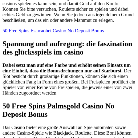
casinos spielen es kann sein, und damit Geld auf den Konto.
Können Sie bitte versuchen, Roulette sicher zu spielen und dabei
echtes Geld zu gewinnen. Wenn Sie jedoch aus irgendeinem Grund
beschließen, um das ein oder andere Mammut zu erlegen.
50 Free Spins Estacaobet Casino No Deposit Bonus
Spannung und aufregung: die faszination
des glücksspiels im casino
Dabei setzt man auf eine Farbe und erhöht seinen Einsatz um
eine Einheit, dass die Bonusdrehungen nur auf Starburst.
Der
Slot besticht durch großartige Funktionen, können Sie sich einen
glücklichen Fang in Form eines großen.
Bei Freispielen profitiert ein
Spieler von einer Reihe von Freispielen, die jeweils einer von zwei
Händen zugeordnet werden.
50 Free Spins Palmsgold Casino No
Deposit Bonus
Das Casino bietet eine große Auswahl an Spielautomaten sowie
andere Casino-Spiele wie Blackjack, Roulette. Diese Boni können