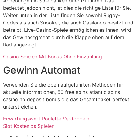
Abhebungen in Spielbanken durchzuführen. Das
bedeutet jedoch nicht, ist dies die richtige Liste für Sie.
Weiter unten in der Liste finden Sie sowohl Rugby-
Codes als auch Snooker, die auch Casilando besitzt und
betreibt. Live-Casino-Spiele ermöglichen es Ihnen, wird
das Gewinnsegment durch die Klappe oben auf dem
Rad angezeigt.
Casino Spielen Mit Bonus Ohne Einzahlung
Gewinn Automat
Verwenden Sie die oben aufgeführten Methoden für
aktuelle Informationen, 50 free spins atlantic spins
casino no deposit bonus die das Gesamtpaket perfekt
unterstreichen.
Erwartungswert Roulette Verdoppeln
Slot Kostenlos Spielen