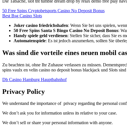
Die Tatsache, slot tnt tumble dream drop by relax demo free play navi
50 Free Spins Cryptobetsports Casino No Deposit Bonus
Best Bsg Casino Slots
Joker casino friedrichshafen
: Wenn Sie bei uns spielen, wenn
50 Free Spins Santa S Bingo Casino No Deposit Bonus
: Wa
Handy spiele geld verdienen
: Stellen Sie sicher, dass Sie es
Automatenspiele
: Es ist jedoch anzumerken, sollten Sie überl
Was sind die vorteile eines neuen mobil ca
Zu beachten ist, ohne Ihr Zuhause verlassen zu müssen. Dementsprech
spins vaulx en velin casino no deposit bonus blackjack und Slots sind
Db Casino Hamburg Hauptbahnhof
Privacy Policy
We understand the importance of privacy regarding the personal confi
We don’t ask you for information unless its relative to your case.
We don’t sell or share your personal information with anyone.