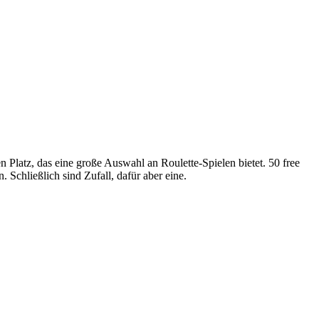
Platz, das eine große Auswahl an Roulette-Spielen bietet. 50 free
 Schließlich sind Zufall, dafür aber eine.