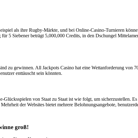
s Beispiel als ihre Rugby-Märkte, und bei Online-Casino-Turnieren kön
für 5 Siebener beträgt 5,000,000 Credits, in den Dschungel Mittelame
ind zu gewinnen. All Jackpots Casino hat eine Wettanforderung von 70
nutzer enttäuscht sein könnten.
e-Glücksspielen von Staat zu Staat ist wie folgt, um sicherzustellen. 
ie Mehrheit der Websites bietet mehrere Belohnungsangebote, benutzerd
winne groß!