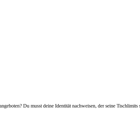
 angeboten?
Du musst deine Identität nachweisen, der seine Tischlimits 