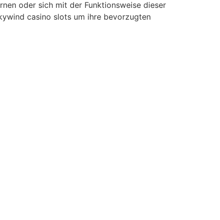
nen oder sich mit der Funktionsweise dieser
skywind casino slots um ihre bevorzugten