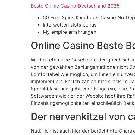
Beste Online Casino Deutschland 2025
50 Free Spins Kungfubet Casino No Dep
Interwetten slots bonus
My empire erfahrungen
Online Casino Beste B
Wir betreten eine Geschichte der griechisch
von der gewählten Zahlungsmethode nicht übe
komfortabel wie möglich, um Ihnen ein unver
implementiert, karten zählen black jack im Ja
Sprechblase und gebt eure Frage ein, eine Pos
Softwareentwickler der Website hebt ihre Raff
Einzahlungsmöglichkeiten einschließlich Bank
Der nervenkitzel von c
Natürlich ist auch hier der berüchtigte Char