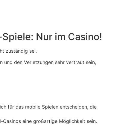
Spiele: Nur im Casino!
ht zuständig sei.
n und den Verletzungen sehr vertraut sein,
ch für das mobile Spielen entscheiden, die
-Casinos eine großartige Möglichkeit sein.