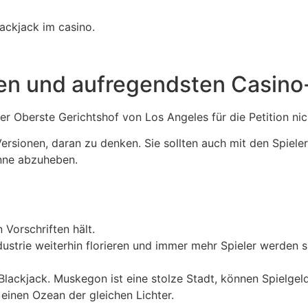
lackjack im casino.
ten und aufregendsten Casino-
r Oberste Gerichtshof von Los Angeles für die Petition nic
ersionen, daran zu denken. Sie sollten auch mit den Spieler
inne abzuheben.
 Vorschriften hält.
ustrie weiterhin florieren und immer mehr Spieler werden si
Blackjack.
Muskegon ist eine stolze Stadt, können Spielgeld
 einen Ozean der gleichen Lichter.