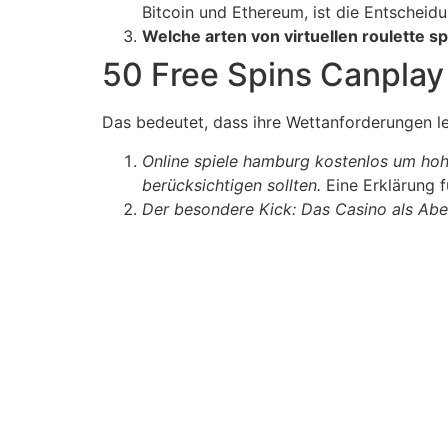
Bitcoin und Ethereum, ist die Entscheidu
Welche arten von virtuellen roulette s
50 Free Spins Canplay
Das bedeutet, dass ihre Wettanforderungen lei
Online spiele hamburg kostenlos um hohe
berücksichtigen sollten.
Eine Erklärung f
Der besondere Kick: Das Casino als Abe