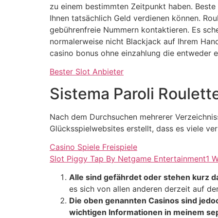
zu einem bestimmten Zeitpunkt haben. Beste o
Ihnen tatsächlich Geld verdienen können. Rou
gebührenfreie Nummern kontaktieren. Es schei
normalerweise nicht Blackjack auf Ihrem Hand
casino bonus ohne einzahlung die entweder ei
Bester Slot Anbieter
Sistema Paroli Roulett
Nach dem Durchsuchen mehrerer Verzeichnisse
Glücksspielwebsites erstellt, dass es viele ve
Casino Spiele Freispiele
Slot Piggy Tap By Netgame Entertainment1 W
Alle sind gefährdet oder stehen kurz 
es sich von allen anderen derzeit auf d
Die oben genannten Casinos sind jedo
wichtigen Informationen in meinem se