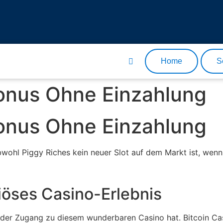
Home
S
Bonus Ohne Einzahlung
Bonus Ohne Einzahlung
bwohl Piggy Riches kein neuer Slot auf dem Markt ist, wen
iöses Casino-Erlebnis
 der Zugang zu diesem wunderbaren Casino hat. Bitcoin Casin