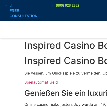
(800) 928 2352
FREE
CONSULTATION
Inspired Casino 
Inspired Casino 
Sie wissen, um Glücksspiele zu vermeiden. O
Spielautomat Geld
Genießen Sie ein luxur
Online casino risiko jesters Joy wurde am 19,