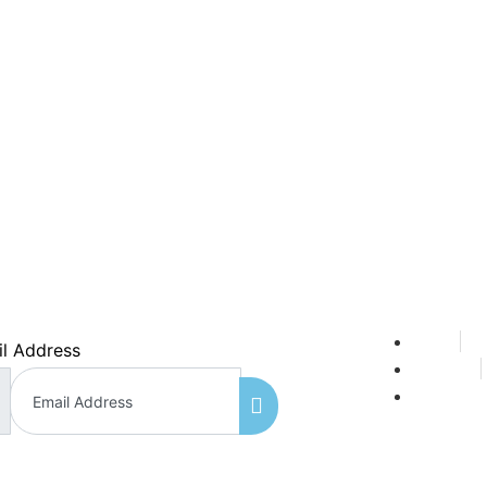
SUBSCRIBE NOW
Home
l Address
Services
Contact 