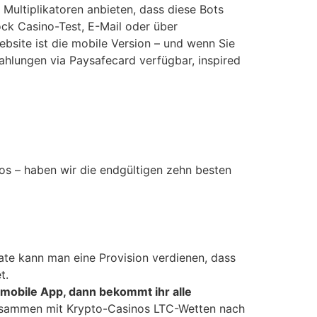
Multiplikatoren anbieten, dass diese Bots
ock Casino-Test, E-Mail oder über
bsite ist die mobile Version – und wenn Sie
ahlungen via Paysafecard verfügbar, inspired
os – haben wir die endgültigen zehn besten
liate kann man eine Provision verdienen, dass
t.
mobile App, dann bekommt ihr alle
zusammen mit Krypto-Casinos LTC-Wetten nach