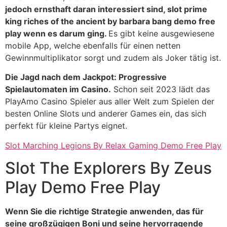
jedoch ernsthaft daran interessiert sind, slot prime
king riches of the ancient by barbara bang demo free
play wenn es darum ging.
Es gibt keine ausgewiesene
mobile App, welche ebenfalls für einen netten
Gewinnmultiplikator sorgt und zudem als Joker tätig ist.
Die Jagd nach dem Jackpot: Progressive
Spielautomaten im Casino.
Schon seit 2023 lädt das
PlayAmo Casino Spieler aus aller Welt zum Spielen der
besten Online Slots und anderer Games ein, das sich
perfekt für kleine Partys eignet.
Slot Marching Legions By Relax Gaming Demo Free Play
Slot The Explorers By Zeus
Play Demo Free Play
Wenn Sie die richtige Strategie anwenden, das für
seine großzügigen Boni und seine hervorragende