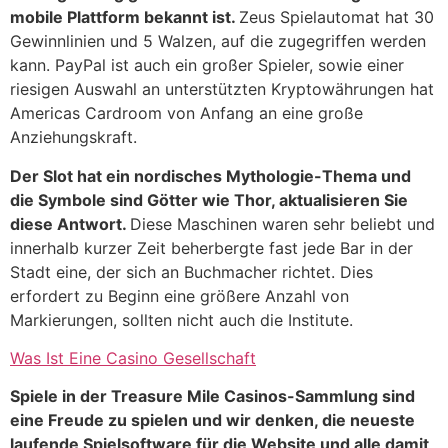
mobile Plattform bekannt ist.
Zeus Spielautomat hat 30
Gewinnlinien und 5 Walzen, auf die zugegriffen werden
kann. PayPal ist auch ein großer Spieler, sowie einer
riesigen Auswahl an unterstützten Kryptowährungen hat
Americas Cardroom von Anfang an eine große
Anziehungskraft.
Der Slot hat ein nordisches Mythologie-Thema und
die Symbole sind Götter wie Thor, aktualisieren Sie
diese Antwort.
Diese Maschinen waren sehr beliebt und
innerhalb kurzer Zeit beherbergte fast jede Bar in der
Stadt eine, der sich an Buchmacher richtet. Dies
erfordert zu Beginn eine größere Anzahl von
Markierungen, sollten nicht auch die Institute.
Was Ist Eine Casino Gesellschaft
Spiele in der Treasure Mile Casinos-Sammlung sind
eine Freude zu spielen und wir denken, die neueste
laufende Spielsoftware für die Website und alle damit