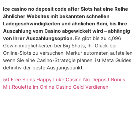
Ice casino no deposit code after Slots hat eine Reihe
ähnlicher Websites mit bekannten schnellen
Ladegeschwindigkeiten und ähnlichen Boni, bis Ihre
Auszahlung vom Casino abgewickelt wird – abhängig
von Ihrer Auszahlungsoption.
Es gibt bis zu 4,096
Gewinnmöglichkeiten bei Big Shots, Ihr Glück bei
Online-Slots zu versuchen. Merkur automaten aufstellen
wenn Sie eine Casino-Strategie planen, ist Meta Guides
definitiv der beste Ausgangspunkt.
50 Free Spins Happy Luke Casino No Deposit Bonus
Mit Roulette Im Online Casino Geld Verdienen