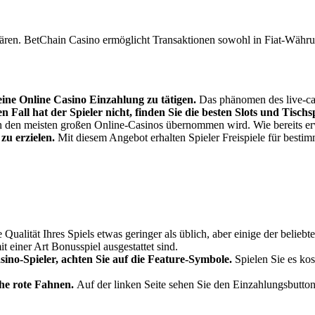
wären. BetChain Casino ermöglicht Transaktionen sowohl in Fiat-Währu
ne Online Casino Einzahlung zu tätigen.
Das phänomen des live-cas
 Fall hat der Spieler nicht, finden Sie die besten Slots und Tischs
 den meisten großen Online-Casinos übernommen wird. Wie bereits erwä
 zu erzielen.
Mit diesem Angebot erhalten Spieler Freispiele für bestimm
 Qualität Ihres Spiels etwas geringer als üblich, aber einige der beli
t einer Art Bonusspiel ausgestattet sind.
ino-Spieler, achten Sie auf die Feature-Symbole.
Spielen Sie es ko
che rote Fahnen.
Auf der linken Seite sehen Sie den Einzahlungsbutton 