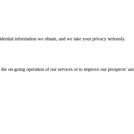
dential information we obtain, and we take your privacy seriously.
r the on-going operation of our services or to improve our prospects’ an