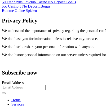
50 Free Spins Levelup Casino No Deposit Bonus
Joo Casino 5 No Deposit Bonus
Rommé Online Spielen
Privacy Policy
We understand the importance of privacy regarding the personal confi
We don’t ask you for information unless its relative to your case.
We don’t sell or share your personal information with anyone.
We don’t store personal information on our servers unless required fo
Subscribe now
Email Address
Home
Services